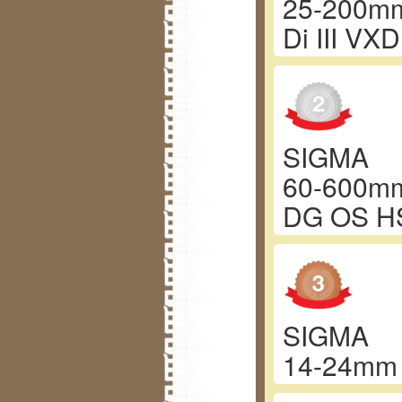
25-200mm
Di III VX
SIGMA
60-600mm
DG OS H
SIGMA
14-24mm 