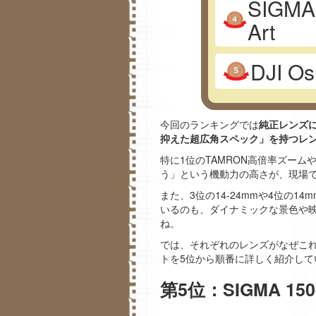
SIGMA
Art
DJI Os
今回のランキングでは
純正レンズ
抑えた超広角スペック」を持つレ
特に1位のTAMRON高倍率ズームや
う」という機動力の高さが、現場
また、3位の14-24mmや4位の
いるのも、ダイナミックな景色や
ね。
では、それぞれのレンズがなぜこ
トを5位から順番に詳しく紹介して
第5位：SIGMA 150-