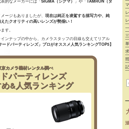
代表的なメーカーには「
SIGMA（シグマ）
」や「
TAMRON（タ
イメージもありましたが、
現在は純正を凌駕する描写力や、純
備えたクオリティの高いレンズが勢揃い！
います。
ラインナップの中から、カメラスタッフの目線も交えてリアル
「サードパーティレンズ」プロがオススメ人気ランキングTOP5】
東京カメラ機材レンタル調べ
ードパーティレンズ
すめ&人気ランキング