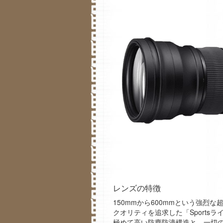
レンズの特徴
150mmから600mmという強
クオリティを追求した「Sports
極めて高い防塵防滴構造と、一切