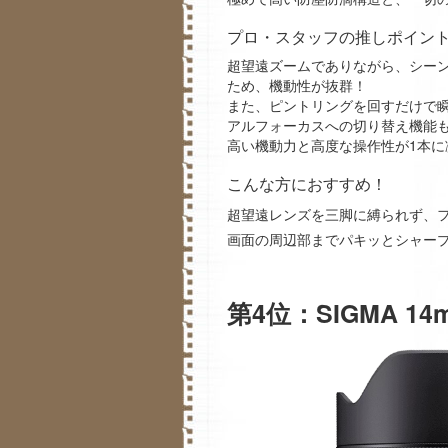
プロ・スタッフの推しポイン
超望遠ズームでありながら、シー
ため、機動性が抜群！
また、ピントリングを回すだけで
アルフォーカスへの切り替え機能
高い機動力と高度な操作性が1本
こんな方におすすめ！
超望遠レンズを三脚に縛られず、
画面の周辺部までパキッとシャー
第4位：SIGMA 14mm 