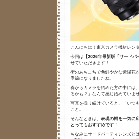
こんにちは！東京カメラ機材レン
今回は
【2026年最新版「サード
せていただきます！
街のあちこちで色鮮やかな紫陽花
季節になりましたね。
春からカメラを始めた方の中には
るかも？」なんて感じ始めていま
写真を撮り続けていると、「いつ
こと。
そんなときは、
表現の幅を一気に
とってもおすすめです！
ちなみにサードパーティレンズとは、