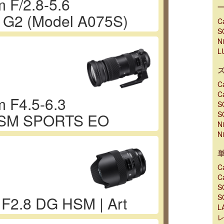
 F/2.8-5.6
D G2 (Model A075S)
C
S
N
L
C
C
 F4.5-6.3
S
S
SM SPORTS EO
N
N
C
C
S
S
F2.8 DG HSM | Art
L