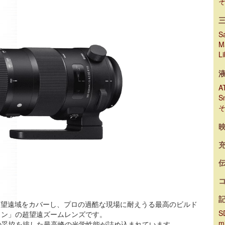
Sa
M
L
A
S
烈な超望遠域をカバーし、プロの過酷な現場に耐えうる最高のビルド
S
ライン」の超望遠ズームレンズです。
m
の妥協を排した最高峰の光学性能が詰め込まれています。