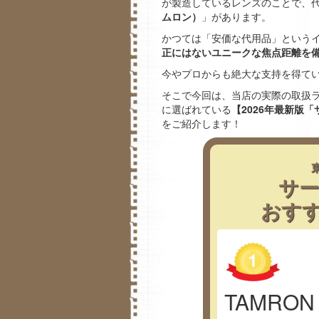
が製造しているレンズのことで、
ムロン）
」があります。
かつては「安価な代用品」という
正にはないユニークな焦点距離を
今やプロからも絶大な支持を得て
そこで今回は、当店の実際の取扱
に選ばれている
【2026年最新版
をご紹介します！
サ
おす
TAMRON