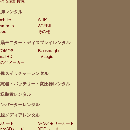
その他撮影特機
三脚レンタル
chtler
SLIK
anfrotto
ACEBIL
ibec
その他
液晶モニター・ディスプレイレンタル
TOMOS
Blackmagic
mallHD
TVLogic
その他メーカー
映像スイッチャーレンタル
充電器・バッテリー・変圧器レンタル
伝送装置レンタル
コンバーターレンタル
記録メディアレンタル
Dカード
S×Sメモリーカード
icroSDカード
XQDカード