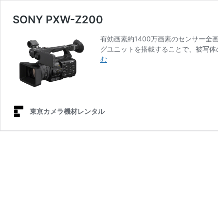
SONY PXW-Z200
有効画素約1400万画素のセンサー全画素
グユニットを搭載することで、被写体
SONY
む
PXW-
Z200
東京カメラ機材レンタル