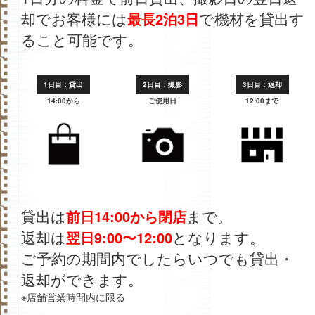
却でお客様には
で機材を貸出す
最長2泊3日
ること可能です。
1日目：貸出
2日目：撮影
3日目：返却
14:00から
ご使用日
12:00まで
貸出は
まで。
前日14:00から閉店
返却は
となります。
翌日9:00〜12:00
ご予約の期間内でしたらいつでも貸出・
返却ができます。
※店舗営業時間内に限る