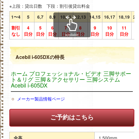
※上段：貸出日数 下段：割引後貸出料金
1〜4
5
6,7
8,9
10,11
12,13
14,15
16,17
18,19
20
割引
4
5
6
7
8
9
10
11
1
なし
日分
日分
日分
日分
日分
日分
日分
日分
日
scrollable
Acebil i-605DXの特長
ホーム プロフェッショナル・ビデオ 三脚サポー
ト＆リグ 三脚＆アクセサリー 三脚システム
Acebil i-605DX
メーカー製品情報ページ
ご予約はこちら
全高
1,500mm