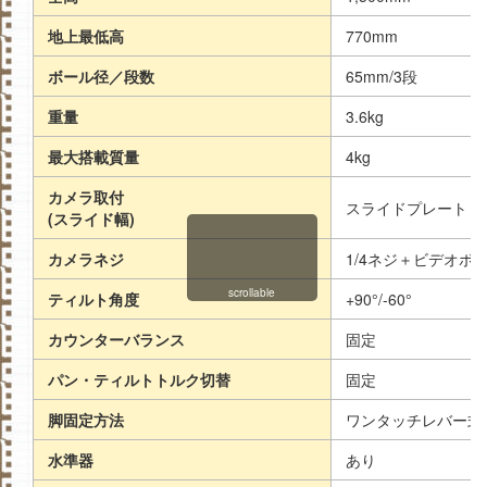
地上最低高
770mm
ボール径／段数
65mm/3段
重量
3.6kg
最大搭載質量
4kg
カメラ取付
スライドプレート
(スライド幅)
カメラネジ
1/4ネジ＋ビデオボ
scrollable
ティルト角度
+90°/-60°
カウンターバランス
固定
パン・ティルトトルク切替
固定
脚固定方法
ワンタッチレバー式
水準器
あり