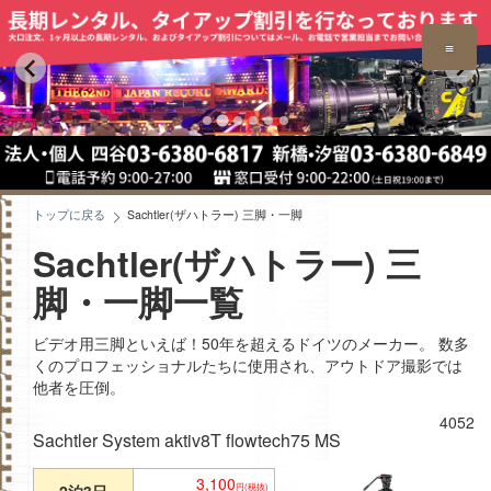
≡
トップに戻る
Sachtler(ザハトラー) 三脚・一脚
Sachtler(ザハトラー) 三
脚・一脚一覧
ビデオ用三脚といえば！50年を超えるドイツのメーカー。 数多
くのプロフェッショナルたちに使用され、アウトドア撮影では
他者を圧倒。
4052
Sachtler System aktiv8T flowtech75 MS
3,100
2泊3日
円(税抜)