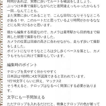
時間があれば、実際に歩いてルートを確認をしましょう。
ぶっつけ本番で撮影しながらだと道間違えっちゃったからもう
一回…なんてことも。
また実際に歩いてみることで、こんな目印になりそうなところ
がある！や、このルートだと思っているより時間がかかるなな
どにも気づけるかと思います。
後から編集する前提なので、カメラは最寄駅から目的地まで録
画した状態で撮影を行いました。
カメラの位置は目線の高さに合わせながら、走らず歩いて撮影
をしました。
ポイントになりそうなところは少し歩くペースを落とし、カメ
ラもそちらに向けて撮影もしています。
編集時のポイント
テロップを見やすく分かりやすく
日本語は1秒間に4文字認識できると言われています。
1行16文字くらいに抑え、マックス2
そう考えると、テロップはなるべく簡潔にする必要がありま
す。
文字にも一手間加える
ただテロップを入れるだけだと、映像とテロップの色が被って