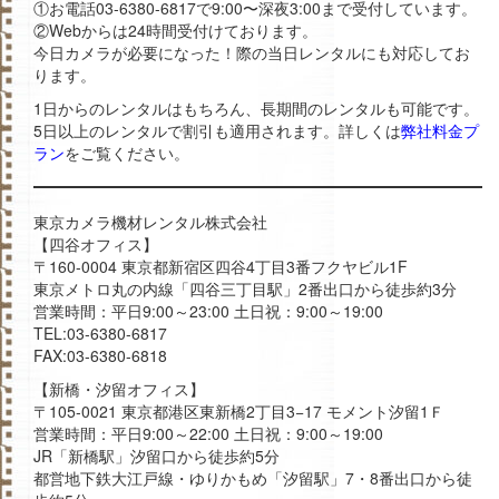
①お電話03-6380-6817で9:00〜深夜3:00まで受付しています。
②Webからは24時間受付けております。
今日カメラが必要になった！際の当日レンタルにも対応してお
ります。
1日からのレンタルはもちろん、長期間のレンタルも可能です。
5日以上のレンタルで割引も適用されます。詳しくは
弊社料金プ
ラン
をご覧ください。
東京カメラ機材レンタル株式会社
【四谷オフィス】
〒160-0004 東京都新宿区四谷4丁目3番フクヤビル1F
東京メトロ丸の内線「四谷三丁目駅」2番出口から徒歩約3分
営業時間：平日9:00～23:00 土日祝：9:00～19:00
TEL:03-6380-6817
FAX:03-6380-6818
【新橋・汐留オフィス】
〒105-0021 東京都港区東新橋2丁目3−17 モメント汐留1Ｆ
営業時間：平日9:00～22:00 土日祝：9:00～19:00
JR「新橋駅」汐留口から徒歩約5分
都営地下鉄大江戸線・ゆりかもめ「汐留駅」7・8番出口から徒