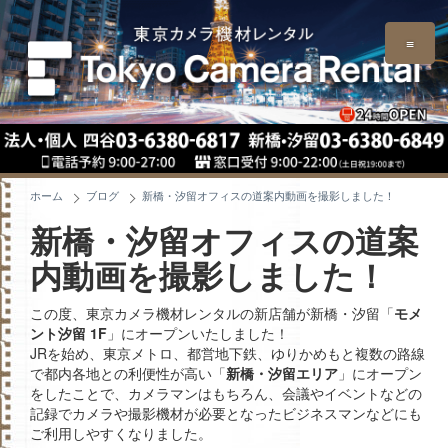
≡
ホーム
ブログ
新橋・汐留オフィスの道案内動画を撮影しました！
新橋・汐留オフィスの道案
内動画を撮影しました！
この度、東京カメラ機材レンタルの新店舗が新橋・汐留「
モメ
ント汐留 1F
」にオープンいたしました！
JRを始め、東京メトロ、都営地下鉄、ゆりかめもと複数の路線
で都内各地との利便性が高い「
新橋・汐留エリア
」にオープン
をしたことで、カメラマンはもちろん、会議やイベントなどの
記録でカメラや撮影機材が必要となったビジネスマンなどにも
ご利用しやすくなりました。