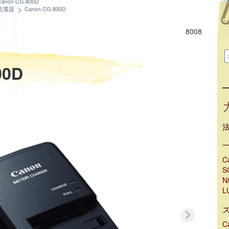
Canon CG-800D
充電器
Canon CG-800D
8008
00D
C
S
N
L
C