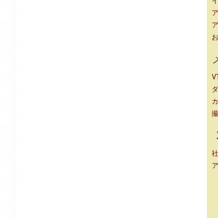
ア
ア
V