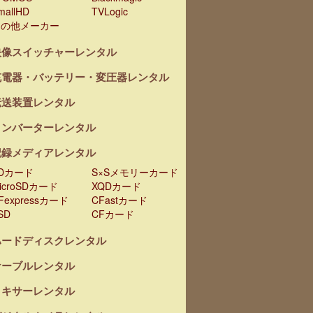
mallHD
TVLogic
その他メーカー
映像スイッチャーレンタル
充電器・バッテリー・変圧器レンタル
伝送装置レンタル
コンバーターレンタル
記録メディアレンタル
Dカード
S×Sメモリーカード
icroSDカード
XQDカード
Fexpressカード
CFastカード
SD
CFカード
ハードディスクレンタル
ケーブルレンタル
ミキサーレンタル