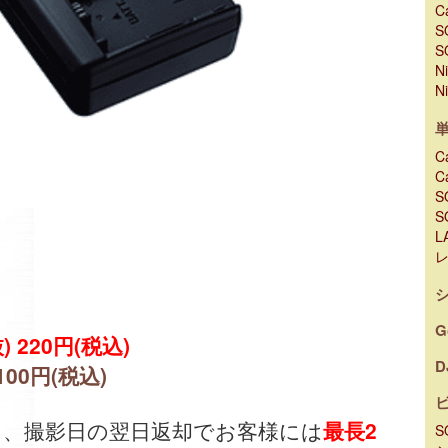
C
S
S
N
N
C
C
S
S
L
G
) 220円(税込)
D
,100円(税込)
出、撮影日の翌日返却でお客様には
最長2
S