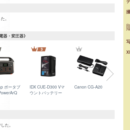
した。
電器・変圧器》
X
Tap ポータブ
IDX CUE-D300 Vマ
Canon CG-A20
Cano
owerArQ
ウントバッテリー
バッ
でした。