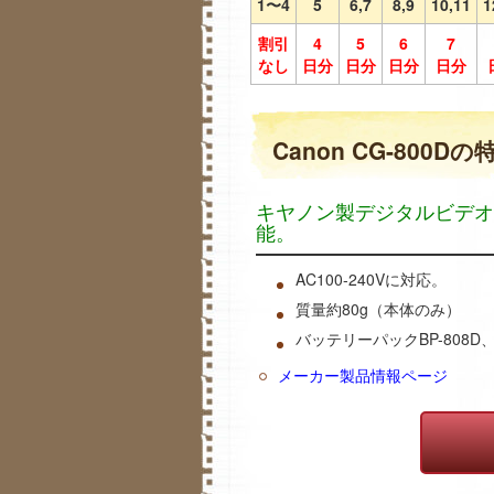
1〜4
5
6,7
8,9
10,11
1
割引
4
5
6
7
なし
日分
日分
日分
日分
Canon CG-800Dの
キヤノン製デジタルビデオ
能。
AC100-240Vに対応。
質量約80g（本体のみ）
バッテリーパックBP-808D、B
メーカー製品情報ページ