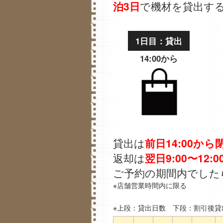
泊3日
で機材を貸出す
1日目：貸出
14:00から
貸出は
前日14:00から
返却は
翌日9:00〜12:0
ご予約の期間内でした
※店舗営業時間内に限る
※上段：貸出日数 下段：割引後貸