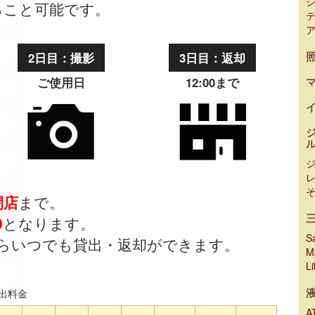
ること可能です。
2日目：撮影
3日目：返却
ご使用日
12:00まで
閉店
まで。
0
となります。
Sa
らいつでも貸出・返却ができます。
M
L
出料金
A