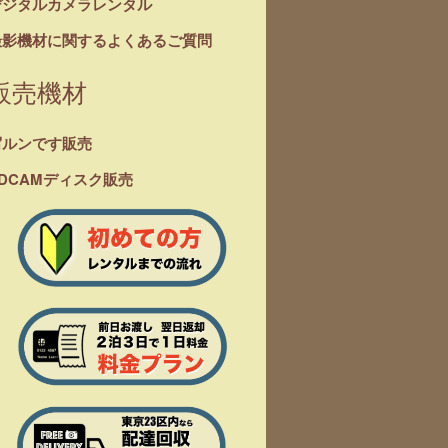
デジタルカメラレンタル
撮影機材に関するよくあるご質問
販売機材
写ルンです販売
DCAMディスク販売
n BP-955 純正
SONY BP-U100 純
SONY NP-F970 純
Bla
テリー
正バッテリー
正バッテリー
NP
テ