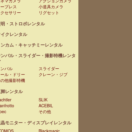
シネマカメラ
アクションカメラ
テープレス
小道具カメラ
アクセサリー
リグセット
照明・ストロボレンタル
マイクレンタル
インカム・キャッチミーレンタル
ジンバル・スライダー・撮影特機レンタ
ル
ジンバル
スライダー
レール・ドリー
クレーン・ジブ
その他撮影特機
三脚レンタル
chtler
SLIK
anfrotto
ACEBIL
ibec
その他
液晶モニター・ディスプレイレンタル
TOMOS
Blackmagic