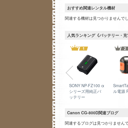
おすすめ関連レンタル機材
関連する機材は見つかりませんで
人気ランキング《バッテリー・充
-FV70 純
SONY NP-FV50 純
SONY NP-FZ100 α
Smart
リー
正バッテリー
シリーズ用純正バ
ル電源 P
ッテリー
Canon CG-800D関連ブログ
関連するブログは見つかりません