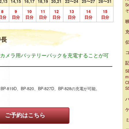
2,13
14,15
16,17
18,19
20,21
22〜24
25〜27
28〜31
S
8
9
10
11
12
13
14
15
日分
日分
日分
日分
日分
日分
日分
日分
特長
カメラ用バッテリーパックを充電することが可
S
m
C
S
P-819D、BP-820、BP-827D、BP-828の充電が可能。
ご予約はこちら