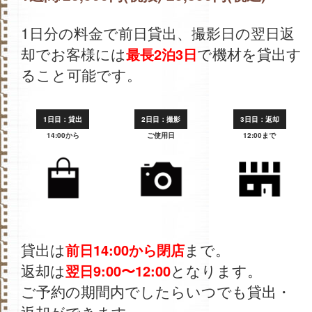
1日分の料金で前日貸出、撮影日の翌日返
却でお客様には
で機材を貸出す
最長2泊3日
ること可能です。
1日目：貸出
2日目：撮影
3日目：返却
14:00から
ご使用日
12:00まで
貸出は
まで。
前日14:00から閉店
返却は
となります。
翌日9:00〜12:00
ご予約の期間内でしたらいつでも貸出・
返却ができます。