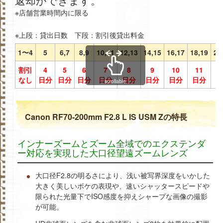
※店舗営業時間内に限る
※上段：貸出日数 下段：割引後貸出料金
1〜4
5
6,7
8,9
10,11
12,13
14,15
16,17
18,19
20
割引
4
5
6
7
8
9
10
11
1
なし
日分
日分
日分
日分
日分
日分
日分
日分
日
scrollable
Canon RF70-200mm F2.8 L IS USM Zの特長
インナーズームとズーム全域でのエクステンダ
ー対応を実現した大口径望遠ズームレンズ
大口径F2.8の明るさにより、浅い被写界深度をいかした
大きく美しいボケの表現や、速いシャッタースピードや
限られた光量下でISO感度を抑えシャープな画像の撮影
が可能。