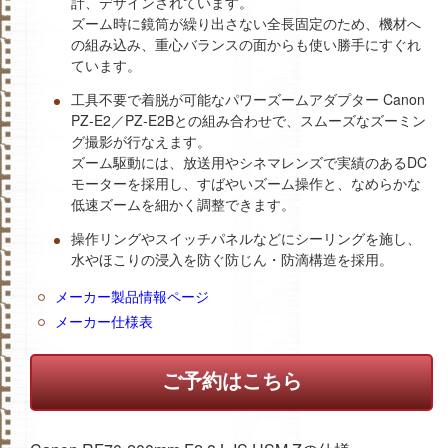
計、デザインされています。
ズーム時に鏡筒が繰り出さない全長固定のため、機材へ
の組み込み、重心バランスの面からも使い勝手にすぐれ
ています。
工具不要で着脱が可能なパワーズームアダプター Canon
PZ-E2／PZ-E2Bとの組み合わせで、スムーズなズーミン
グ撮影が行なえます。
ズーム駆動には、放送用やシネマレンズで実績のあるDC
モーターを採用し、すばやいズーム操作と、なめらかな
低速ズームを細かく調整できます。
操作リングやスイッチパネルなどにシーリングを施し、
水やほこりの浸入を防ぐ防じん・防滴構造を採用。
メーカー製品情報ページ
メーカー仕様表
ご予約はこちら