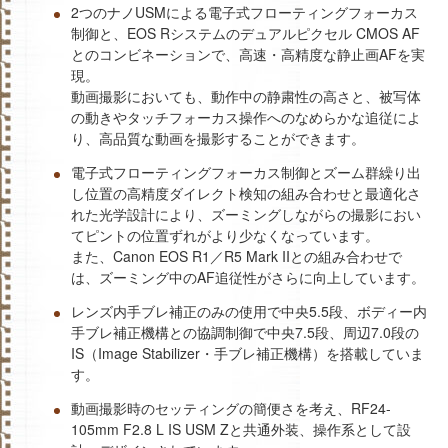
2つのナノUSMによる電子式フローティングフォーカス
制御と、EOS Rシステムのデュアルピクセル CMOS AF
とのコンビネーションで、高速・高精度な静止画AFを実
現。
動画撮影においても、動作中の静粛性の高さと、被写体
の動きやタッチフォーカス操作へのなめらかな追従によ
り、高品質な動画を撮影することができます。
電子式フローティングフォーカス制御とズーム群繰り出
し位置の高精度ダイレクト検知の組み合わせと最適化さ
れた光学設計により、ズーミングしながらの撮影におい
てピントの位置ずれがより少なくなっています。
また、Canon EOS R1／R5 Mark IIとの組み合わせで
は、ズーミング中のAF追従性がさらに向上しています。
レンズ内手ブレ補正のみの使用で中央5.5段、ボディー内
手ブレ補正機構との協調制御で中央7.5段、周辺7.0段の
IS（Image Stabilizer・手ブレ補正機構）を搭載していま
す。
動画撮影時のセッティングの簡便さを考え、RF24-
105mm F2.8 L IS USM Zと共通外装、操作系として設