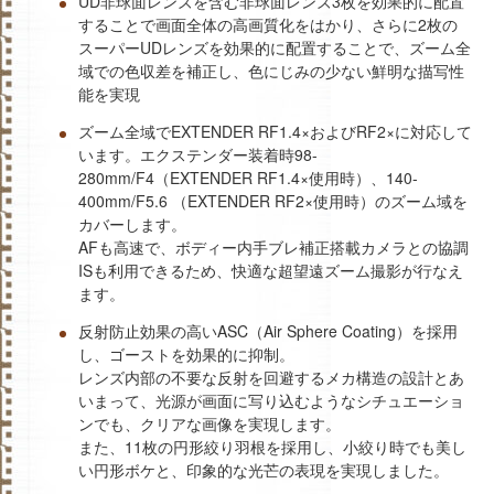
UD非球面レンズを含む非球面レンズ3枚を効果的に配置
することで画面全体の高画質化をはかり、さらに2枚の
スーパーUDレンズを効果的に配置することで、ズーム全
域での色収差を補正し、色にじみの少ない鮮明な描写性
能を実現
ズーム全域でEXTENDER RF1.4×およびRF2×に対応して
います。エクステンダー装着時98-
280mm/F4（EXTENDER RF1.4×使用時）、140-
400mm/F5.6 （EXTENDER RF2×使用時）のズーム域を
カバーします。
AFも高速で、ボディー内手ブレ補正搭載カメラとの協調
ISも利用できるため、快適な超望遠ズーム撮影が行なえ
ます。
反射防止効果の高いASC（Air Sphere Coating）を採用
し、ゴーストを効果的に抑制。
レンズ内部の不要な反射を回避するメカ構造の設計とあ
いまって、光源が画面に写り込むようなシチュエーショ
ンでも、クリアな画像を実現します。
また、11枚の円形絞り羽根を採用し、小絞り時でも美し
い円形ボケと、印象的な光芒の表現を実現しました。