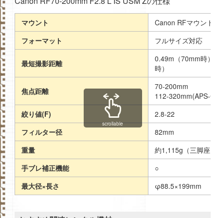
Canon RF70-200mm F2.8 L IS USM Zの仕様
マウント
Canon RFマウント
フォーマット
フルサイズ対応
0.49m（70mm時）、
最短撮影距離
時）
70-200mm
焦点距離
112-320mm(APS-
絞り値(F)
2.8-22
scrollable
フィルター径
82mm
重量
約1,115g（三脚座
手ブレ補正機能
○
最大径×長さ
φ88.5×199mm