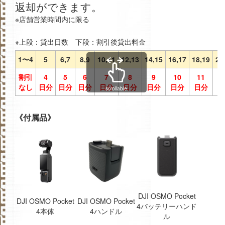
返却ができます。
※店舗営業時間内に限る
※上段：貸出日数 下段：割引後貸出料金
1〜4
5
6,7
8,9
10,11
12,13
14,15
16,17
18,19
20
割引
4
5
6
7
8
9
10
11
1
なし
日分
日分
日分
日分
日分
日分
日分
日分
日
scrollable
《付属品》
DJI OSMO Pocket
DJI OSMO Pocket
DJI OSMO Pocket
4バッテリーハンド
4本体
4ハンドル
ル