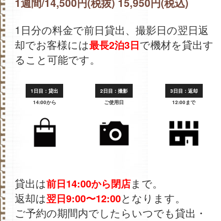
1週間/14,500円(税抜) 15,950円(税込)
1日分の料金で前日貸出、撮影日の翌日返
却でお客様には
で機材を貸出す
最長2泊3日
ること可能です。
1日目：貸出
2日目：撮影
3日目：返却
14:00から
ご使用日
12:00まで
貸出は
まで。
前日14:00から閉店
返却は
となります。
翌日9:00〜12:00
ご予約の期間内でしたらいつでも貸出・