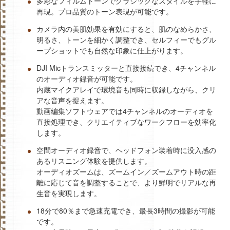
多彩なフィルムトーンでクラシックなスタイルを手軽に
再現。プロ品質のトーン表現が可能です。
カメラ内の美肌効果を有効にすると、肌のなめらかさ、
明るさ、トーンを細かく調整でき、セルフィーでもグル
ープショットでも自然な印象に仕上がります。
DJI Micトランスミッターと直接接続でき、4チャンネル
のオーディオ録音が可能です。
内蔵マイクアレイで環境音も同時に収録しながら、クリ
アな音声を捉えます。
動画編集ソフトウェアでは4チャンネルのオーディオを
直接処理でき、クリエイティブなワークフローを効率化
します。
空間オーディオ録音で、ヘッドフォン装着時に没入感の
あるリスニング体験を提供します。
オーディオズームは、ズームイン／ズームアウト時の距
離に応じて音を調整することで、より鮮明でリアルな再
生音を実現します。
18分で80％まで急速充電でき、最長3時間の撮影が可能
です。