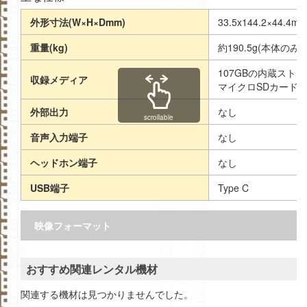
外形寸法(W×H×Dmm)
33.5x144.2×44.4m
重量(kg)
約190.5g(本体のみ)
107GBの内蔵スト
収録メディア
マイクロSDカード
外部出力
なし
scrollable
音声入力端子
なし
ヘッドホン端子
なし
USB端子
Type C
映像フォーマット
おすすめ関連レンタル機材
関連する機材は見つかりませんでした。