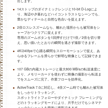
出します。
14ストップのダイナミックレンジと10-bit D-Logによ
り、海辺や夕暮れなどハイコントラストなシーンでも、
豊かなディテールと自然な色合いを捉えます。
2倍ロスレスズームなら、離れた場所からも被写体をシ
ャープかつクリアに捉えます。
専用のズームボタンを1回押すだけで1倍／2倍を切り替
え、思い描いたとおりの瞬間を逃さず撮影できます。
4K/240fpsで心踊る瞬間をスローモーションで捉え、あ
らゆるフレームを滑らかで鮮明な映像として記録できま
す。
107 GBの内蔵ストレージと最大800 MB/sの転送速度に
より、メモリーカードを使わずに映像の撮影から転送ま
でをスムーズに完了。作業フローを効率化。
ActiveTrack 7.0に対応し、4倍ズーム時でも離れた被写体
をしっかりトラッキング。
スポットライトフォローやダイナミック フレーミングな
どのトラッキングモードにより、片手だけでもシネマテ
ィックなショットを簡単に撮影できます。