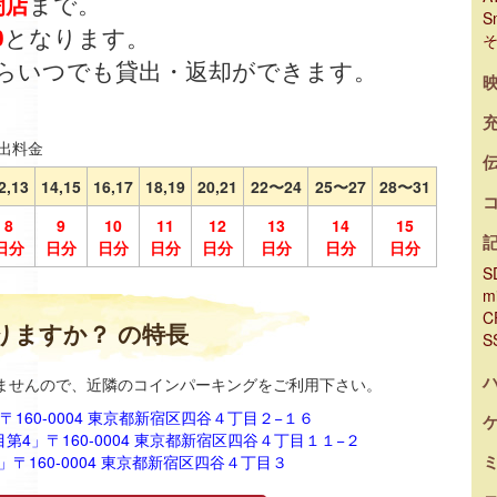
閉店
まで。
S
0
となります。
らいつでも貸出・返却ができます。
出料金
2,13
14,15
16,17
18,19
20,21
22〜24
25〜27
28〜31
8
9
10
11
12
13
14
15
日分
日分
日分
日分
日分
日分
日分
日分
S
m
C
りますか？ の特長
S
ませんので、近隣のコインパーキングをご利用下さい。
160-0004 東京都新宿区四谷４丁目２−１６
第4」〒160-0004 東京都新宿区四谷４丁目１１−２
〒160-0004 東京都新宿区四谷４丁目３