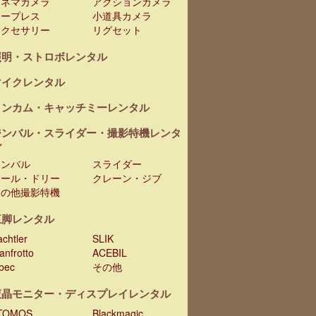
シネマカメラ
アクションカメラ
テープレス
小道具カメラ
アクセサリー
リグセット
照明・ストロボレンタル
マイクレンタル
インカム・キャッチミーレンタル
ジンバル・スライダー・撮影特機レンタ
ル
ジンバル
スライダー
レール・ドリー
クレーン・ジブ
その他撮影特機
三脚レンタル
chtler
SLIK
anfrotto
ACEBIL
ibec
その他
液晶モニター・ディスプレイレンタル
TOMOS
Blackmagic