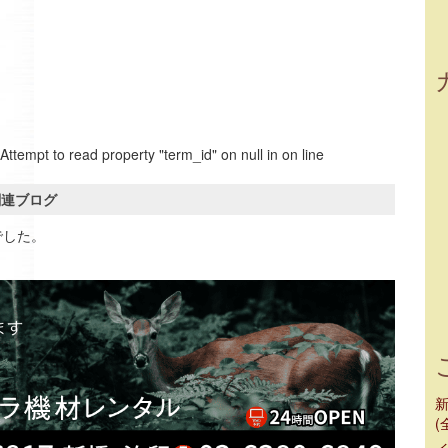
 Attempt to read property "term_id" on null in
on line
関連ブログ
でした。
(