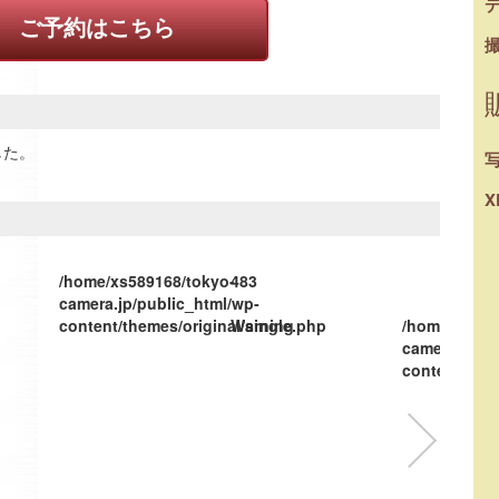
ご予約はこちら
した。
X
/home/xs589168/tokyo-
483
camera.jp/public_html/wp-
content/themes/original/single.php
Warning
/home/xs589
camera.jp/pu
content/them