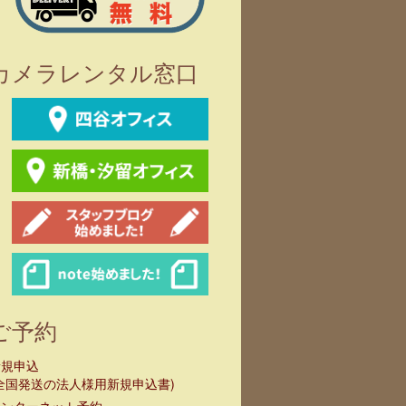
SONY α7IV
SONY FX3(専用リグ付
き)
カメラレンタル窓口
ご予約
新規申込
全国発送の法人様用新規申込書)
インターネット予約