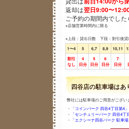
貸出は
前日14:00から
返却は
翌日9:00〜12:0
ご予約の期間内でした
※店舗営業時間内に限る
※上段：貸出日数 下段：割引後貸
1〜4
5
6,7
8,9
10,11
1
割引
4
5
6
7
なし
日分
日分
日分
日分
四谷店の駐車場はあ
弊社には駐車場のご用意がござい
・
「コインパーク 四谷4丁目第4」〒
・
「センチュリーパーク 四谷4丁目
・
「エクシーナ四谷パーク 駐車場」