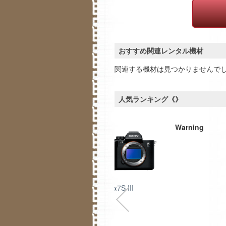
おすすめ関連レンタル機材
関連する機材は見つかりませんで
人気ランキング《》
Warning
ATOMOS NINJA V
SONY α7S III