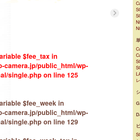
C
S
S
N
N
C
ariable $fee_tax in
C
S
-camera.jp/public_html/wp-
S
al/single.php
on line
125
L
ariable $fee_week in
G
-camera.jp/public_html/wp-
D
al/single.php
on line
129
S