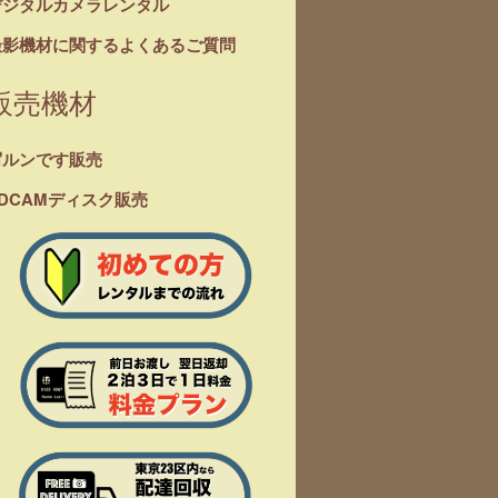
デジタルカメラレンタル
撮影機材に関するよくあるご質問
販売機材
写ルンです販売
DCAMディスク販売
168/tokyo-
488
blic_html/wp-
es/original/single.php