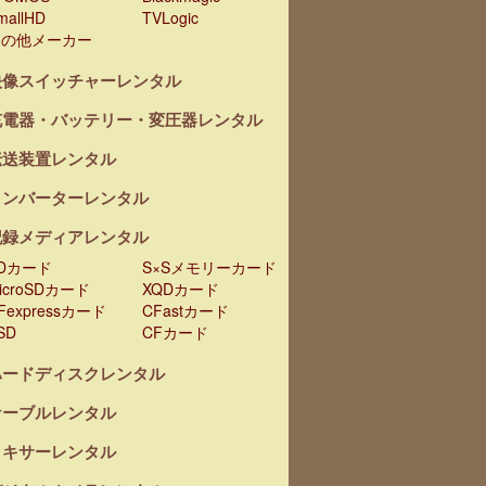
mallHD
TVLogic
その他メーカー
映像スイッチャーレンタル
充電器・バッテリー・変圧器レンタル
伝送装置レンタル
コンバーターレンタル
記録メディアレンタル
Dカード
S×Sメモリーカード
icroSDカード
XQDカード
Fexpressカード
CFastカード
SD
CFカード
ハードディスクレンタル
ケーブルレンタル
ミキサーレンタル