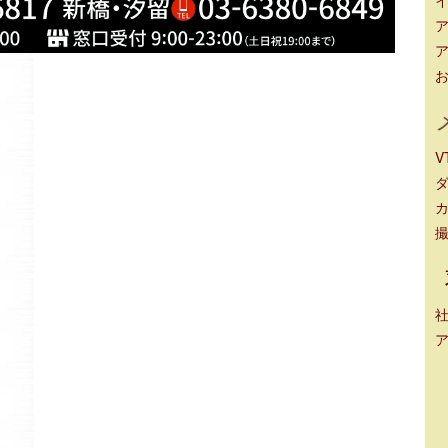
ア
ア
V