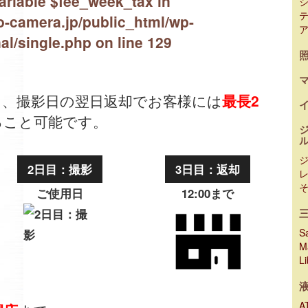
ariable $fee_week_tax in
-camera.jp/public_html/wp-
al/single.php
on line
129
出、撮影日の翌日返却でお客様には
最長2
ること可能です。
2日目：撮影
3日目：返却
ご使用日
12:00まで
Sa
M
L
A