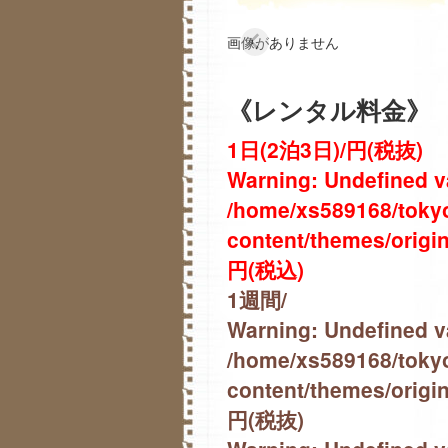
画像がありません
《レンタル料金》
1日(2泊3日)/円(税抜)
Warning
: Undefined v
/home/xs589168/tokyo
content/themes/origin
円(税込)
1週間/
Warning
: Undefined v
/home/xs589168/tokyo
content/themes/origin
円(税抜)