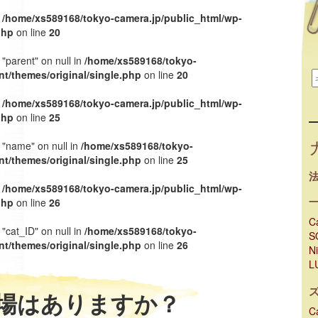
n
/home/xs589168/tokyo-camera.jp/public_html/wp-
php
on line
20
 "parent" on null in
/home/xs589168/tokyo-
t/themes/original/single.php
on line
20
n
/home/xs589168/tokyo-camera.jp/public_html/wp-
php
on line
25
y "name" on null in
/home/xs589168/tokyo-
t/themes/original/single.php
on line
25
n
/home/xs589168/tokyo-camera.jp/public_html/wp-
php
on line
26
C
 "cat_ID" on null in
/home/xs589168/tokyo-
S
t/themes/original/single.php
on line
26
N
L
場はありますか？
C