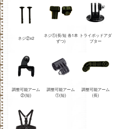
ネジ①(長/短 各1本
トライポッドアダ
ネジ②x2
ずつ)
プター
調整可能アーム
調整可能アーム
調整可能アーム
②(短)
①(短)
(長)