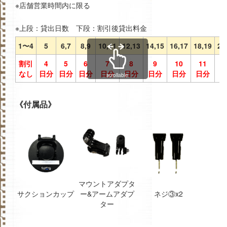
※店舗営業時間内に限る
※上段：貸出日数 下段：割引後貸出料金
1〜4
5
6,7
8,9
10,11
12,13
14,15
16,17
18,19
20
割引
4
5
6
7
8
9
10
11
1
なし
日分
日分
日分
日分
日分
日分
日分
日分
日
scrollable
《付属品》
マウントアダプタ
サクションカップ
ー&アームアダプ
ネジ③x2
ター