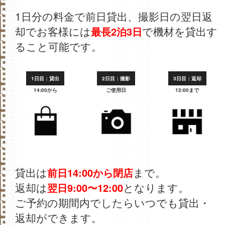
1日分の料金で前日貸出、撮影日の翌日返
却でお客様には
で機材を貸出す
最長2泊3日
ること可能です。
1日目：貸出
2日目：撮影
3日目：返却
14:00から
ご使用日
12:00まで
貸出は
まで。
前日14:00から閉店
返却は
となります。
翌日9:00〜12:00
ご予約の期間内でしたらいつでも貸出・
返却ができます。