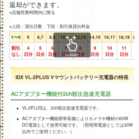
返却ができます。
※店舗営業時間内に限る
※上段：貸出日数 下段：割引後貸出料金
1〜4
5
6,7
8,9
10,11
12,13
14,15
16,17
18,19
20
割引
4
5
6
7
8
9
10
11
1
なし
日分
日分
日分
日分
日分
日分
日分
日分
日
scrollable
IDX VL-2PLUS Vマウントバッテリー充電器の特長
ACアダプター機能付2ch順次急速充電器
VL-2PLUSは、2ch順次急速充電器です。
ACアダプター機能標準装備によりカメラや機材の60W
DC電源として使用可能です。（照明用電源としては30W
以内でご使用ください。）