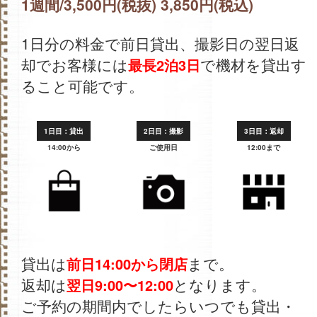
1週間/3,500円(税抜) 3,850円(税込)
1日分の料金で前日貸出、撮影日の翌日返
却でお客様には
で機材を貸出す
最長2泊3日
ること可能です。
1日目：貸出
2日目：撮影
3日目：返却
14:00から
ご使用日
12:00まで
貸出は
まで。
前日14:00から閉店
返却は
となります。
翌日9:00〜12:00
ご予約の期間内でしたらいつでも貸出・