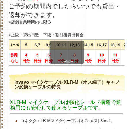
ご予約の期間内でしたらいつでも貸出・
返却ができます。
※店舗営業時間内に限る
※上段：貸出日数 下段：割引後貸出料金
1〜4
5
6,7
8,9
10,11
12,13
14,15
16,17
18,19
20
割引
4
5
6
7
8
9
10
11
1
なし
日分
日分
日分
日分
日分
日分
日分
日分
日
scrollable
invavo マイクケーブル XLR-M（オス端子）キャノ
ン変換ケーブルの特長
XLR-M マイクケーブルは強化シールド構造で業
務用にも安心して使えるケーブルです。
コネクタ：LR-Mマイクケーブル(オス-メス) 3m×1。