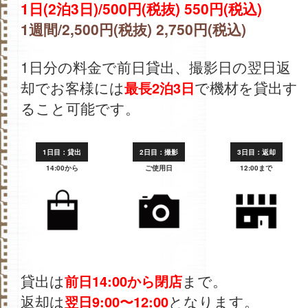
1日(2泊3日)/500円(税抜) 550円(税込)
1週間/2,500円(税抜) 2,750円(税込)
1日分の料金で前日貸出、撮影日の翌日返
却でお客様には
で機材を貸出す
最長2泊3日
ること可能です。
1日目：貸出
2日目：撮影
3日目：返却
14:00から
ご使用日
12:00まで
貸出は
まで。
前日14:00から閉店
返却は
となります。
翌日9:00〜12:00