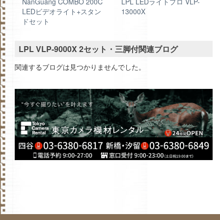
ト
NanGuang COMBO 200C
LPL LEDライトプロ VLP-
エ
LEDビデオライト+スタン
13000X
ドセット
LPL VLP-9000X 2セット・三脚付関連ブログ
関連するブログは見つかりませんでした。