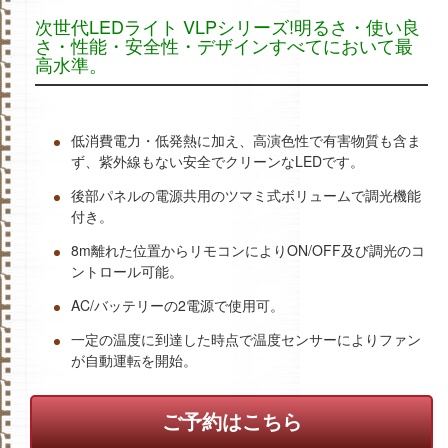
次世代LEDライト VLPシリーズ!明るさ・使い良
さ・性能・安全性・デザインすべてにおいて最
高水準。
低消費電力・低発熱に加え、高演色性で有害物質も含ま
ず、紫外線もない安全でクリーンなLEDです。
後部パネルの電源共用のツマミ式ボリュームで調光機能
付き。
8m離れた位置からリモコンによりON/OFF及び調光のコ
ントロール可能。
AC/バッテリーの2電源で使用可。
一定の温度に到達した時点で温度センサーによりファン
が自動運転を開始。
ご予約はこちら