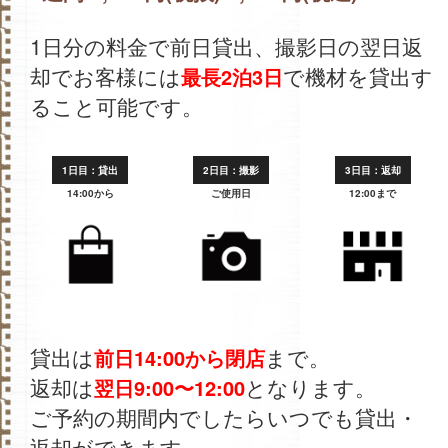
1日分の料金で前日貸出、撮影日の翌日返
却でお客様には
で機材を貸出す
最長2泊3日
ること可能です。
1日目：貸出
2日目：撮影
3日目：返却
14:00から
ご使用日
12:00まで
貸出は
まで。
前日14:00から閉店
返却は
となります。
翌日9:00〜12:00
ご予約の期間内でしたらいつでも貸出・
返却ができます。