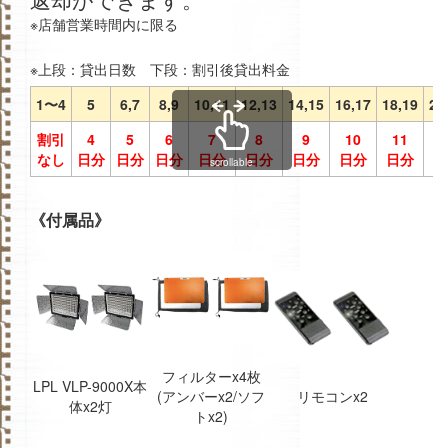
※店舗営業時間内に限る
※上段：貸出日数 下段：割引後貸出料金
1〜4
5
6,7
8,9
10,11
12,13
14,15
16,17
18,19
20
割引
4
5
6
7
8
9
10
11
1
なし
日分
日分
日分
日分
日分
日分
日分
日分
日
scrollable
《付属品》
フィルターx4枚
LPL VLP-9000X本
(アンバーx2/ソフ
リモコンx2
体x2灯
トx2)