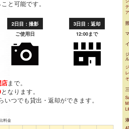
ること可能です。
2日目：撮影
3日目：返却
ご使用日
12:00まで
閉店
まで。
0
となります。
Sa
らいつでも貸出・返却ができます。
M
L
出料金
A