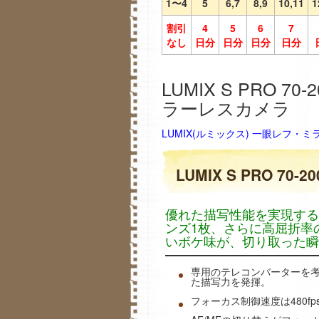
1〜4
5
6,7
8,9
10,11
1
割引
4
5
6
7
なし
日分
日分
日分
日分
LUMIX S PRO 70
ラーレスカメラ
LUMIX(ルミックス) 一眼レフ・
LUMIX S PRO 70-2
優れた描写性能を実現する
ンズ1枚、さらに高屈折率
いボケ味が、切り取った瞬
専用のテレコンバーターを考
た描写力を発揮。
フォーカス制御速度は480f