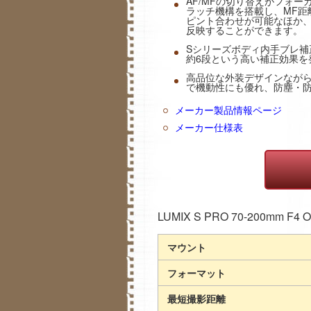
AF/MFの切り替えがフォ
ラッチ機構を搭載し、MF距
ピント合わせが可能なほか
反映することができます。
Sシリーズボディ内手ブレ補正（
約6段という高い補正効果を
高品位な外装デザインなが
で機動性にも優れ、防塵・防
メーカー製品情報ページ
メーカー仕様表
LUMIX S PRO 70-200mm F4 
マウント
フォーマット
最短撮影距離