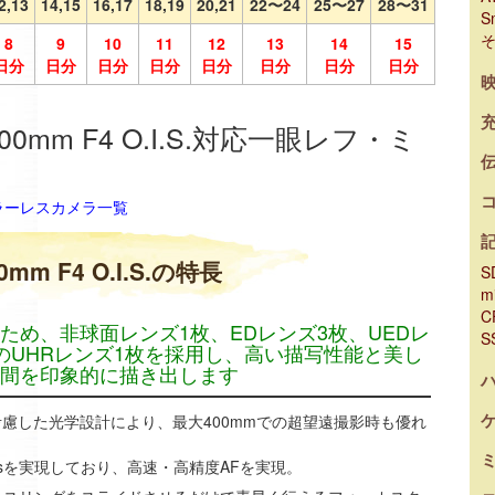
2,13
14,15
16,17
18,19
20,21
22〜24
25〜27
28〜31
S
8
9
10
11
12
13
14
15
日分
日分
日分
日分
日分
日分
日分
日分
-200mm F4 O.I.S.対応一眼レフ・ミ
ミラーレスカメラ一覧
00mm F4 O.I.S.の特長
S
m
C
ため、非球面レンズ1枚、EDレンズ3枚、UEDレ
S
のUHRレンズ1枚を採用し、高い描写性能と美し
間を印象的に描き出します
慮した光学設計により、最大400mmでの超望遠撮影時も優れ
psを実現しており、高速・高精度AFを実現。