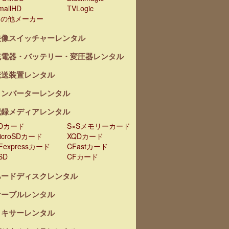
mallHD
TVLogic
その他メーカー
映像スイッチャーレンタル
充電器・バッテリー・変圧器レンタル
伝送装置レンタル
コンバーターレンタル
記録メディアレンタル
Dカード
S×Sメモリーカード
icroSDカード
XQDカード
Fexpressカード
CFastカード
SD
CFカード
ハードディスクレンタル
ケーブルレンタル
ミキサーレンタル