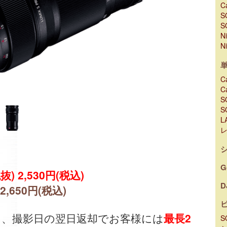
C
S
S
N
N
C
C
S
S
L
G
抜) 2,530円(税込)
D
12,650円(税込)
出、撮影日の翌日返却でお客様には
最長2
S