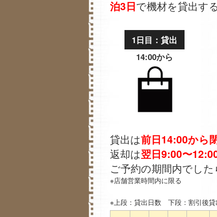
泊3日
で機材を貸出す
1日目：貸出
14:00から
貸出は
前日14:00から
返却は
翌日9:00〜12:0
ご予約の期間内でした
※店舗営業時間内に限る
※上段：貸出日数 下段：割引後貸