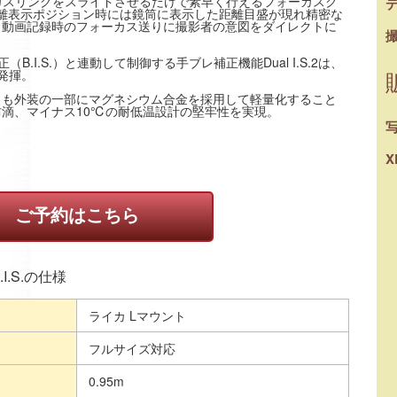
ーカスリングをスライドさせるだけで素早く行えるフォーカスク
離表示ポジション時には鏡筒に表示した距離目盛が現れ精密な
、動画記録時のフォーカス送りに撮影者の意図をダイレクトに
B.I.S.）と連動して制御する手ブレ補正機能Dual I.S.2は、
発揮。
らも外装の一部にマグネシウム合金を採用して軽量化すること
滴、マイナス10℃の耐低温設計の堅牢性を実現。
X
ご予約はこちら
O.I.S.の仕様
ライカ Lマウント
フルサイズ対応
0.95m