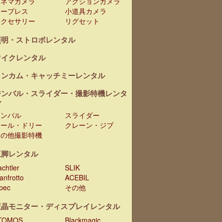
シネマカメラ
アクションカメラ
テープレス
小道具カメラ
アクセサリー
リグセット
照明・ストロボレンタル
マイクレンタル
インカム・キャッチミーレンタル
ジンバル・スライダー・撮影特機レンタ
ル
ジンバル
スライダー
レール・ドリー
クレーン・ジブ
その他撮影特機
三脚レンタル
chtler
SLIK
anfrotto
ACEBIL
ibec
その他
液晶モニター・ディスプレイレンタル
TOMOS
Blackmagic