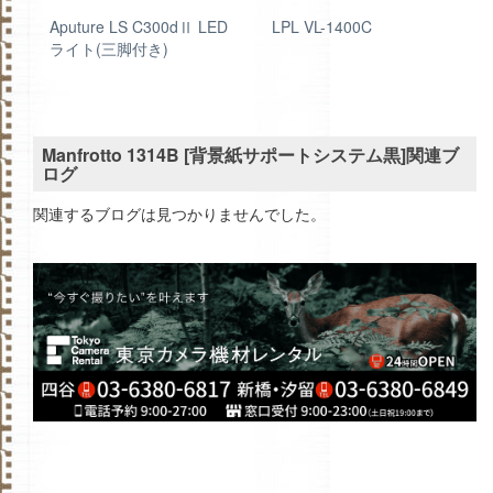
ト
Aputure LS C300dⅡ LED
LPL VL-1400C
エ
ライト(三脚付き)
Manfrotto 1314B [背景紙サポートシステム黒]関連ブ
ログ
関連するブログは見つかりませんでした。