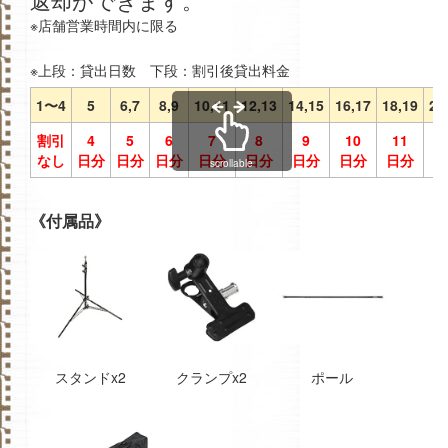
※店舗営業時間内に限る
※上段：貸出日数 下段：割引後貸出料金
1〜4
5
6,7
8,9
10,11
12,13
14,15
16,17
18,19
20
割引
4
5
6
7
8
9
10
11
1
なし
日分
日分
日分
日分
日分
日分
日分
日分
日
scrollable
《付属品》
スタンドx2
クランプx2
ポール