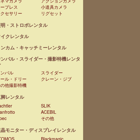
シネマカメラ
アクションカメラ
テープレス
小道具カメラ
アクセサリー
リグセット
照明・ストロボレンタル
マイクレンタル
インカム・キャッチミーレンタル
ジンバル・スライダー・撮影特機レンタ
ル
ジンバル
スライダー
レール・ドリー
クレーン・ジブ
その他撮影特機
三脚レンタル
chtler
SLIK
anfrotto
ACEBIL
ibec
その他
液晶モニター・ディスプレイレンタル
TOMOS
Blackmagic