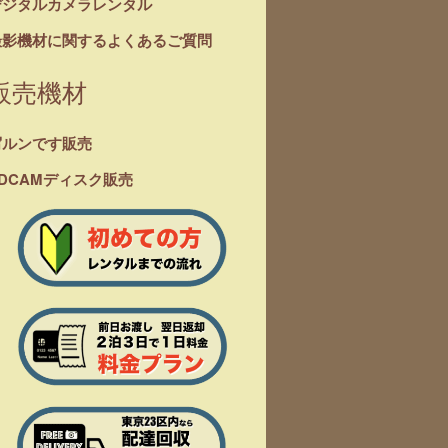
デジタルカメラレンタル
撮影機材に関するよくあるご質問
販売機材
写ルンです販売
DCAMディスク販売
 Blimp ウイ
RODE NTG3
SONY XLR-K2M
Pan
シールド＆シ
MS