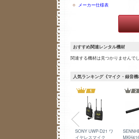
メーカー仕様表
おすすめ関連レンタル機材
関連する機材は見つかりませんで
人気ランキング《マイク・録音機
M-GZ1M
SONY UWP-D11 ワ
SONY UWP-D21 ワ
SENNH
イヤレスマイク
イヤレスマイク
MKH416