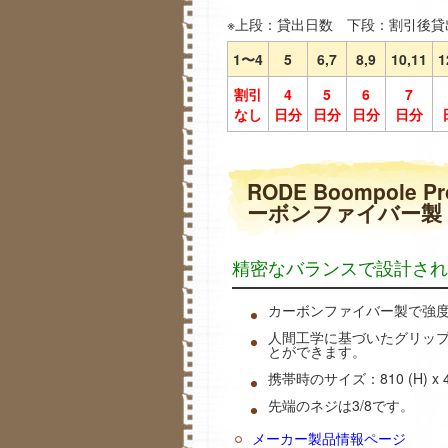
※上段：貸出日数 下段：割引後貸
1〜4
5
6,7
8,9
10,11
1
割引
4
5
6
7
なし
日分
日分
日分
日分
RODE Boompol
ーボンファイバー製 
精密なバランスで設計され
カーボンファイバー製で強度
人間工学に基づいたグリップ
とができます。
携帯時のサイズ：810 (H) x 40 
先端のネジは3/8です。
メーカー製品情報ページ