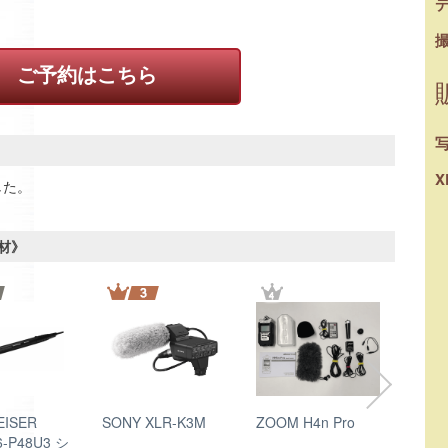
ご予約はこちら
X
した。
材》
EISER
SONY XLR-K3M
ZOOM H4n Pro
RODE
-P48U3 シ
ンド