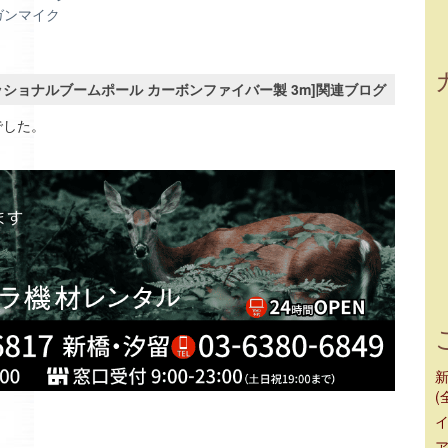
ガンマイク
ョッ
ステ
プロフェッショナルブームポール カーボンファイバー製 3m]関連ブログ
でした。
(
ア