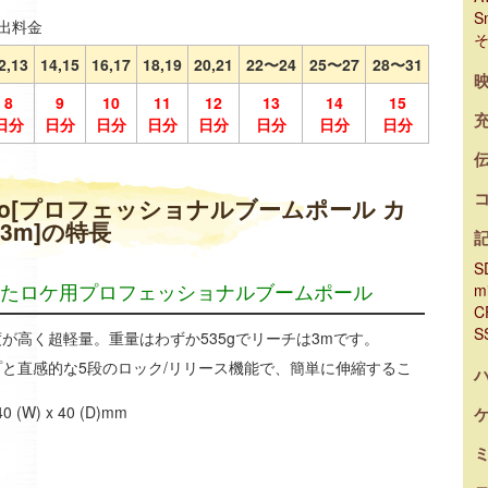
S
出料金
2,13
14,15
16,17
18,19
20,21
22〜24
25〜27
28〜31
8
9
10
11
12
13
14
15
日分
日分
日分
日分
日分
日分
日分
日分
e Pro[プロフェッショナルブームポール カ
3m]の特長
S
たロケ用プロフェッショナルブームポール
m
C
S
が高く超軽量。重量はわずか535gでリーチは3mです。
と直感的な5段のロック/リリース機能で、簡単に伸縮するこ
(W) x 40 (D)mm