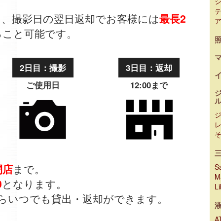
出、撮影日の翌日返却でお客様には
最長2
ること可能です。
2日目：撮影
3日目：返却
ご使用日
12:00まで
閉店
まで。
Sa
M
0
となります。
L
らいつでも貸出・返却ができます。
A