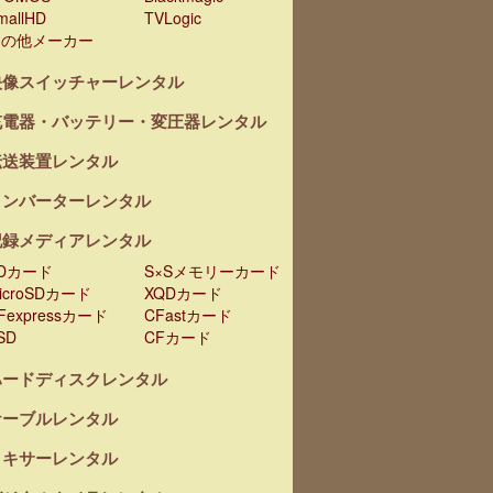
mallHD
TVLogic
その他メーカー
映像スイッチャーレンタル
充電器・バッテリー・変圧器レンタル
伝送装置レンタル
コンバーターレンタル
記録メディアレンタル
Dカード
S×Sメモリーカード
icroSDカード
XQDカード
Fexpressカード
CFastカード
SD
CFカード
ハードディスクレンタル
ケーブルレンタル
ミキサーレンタル