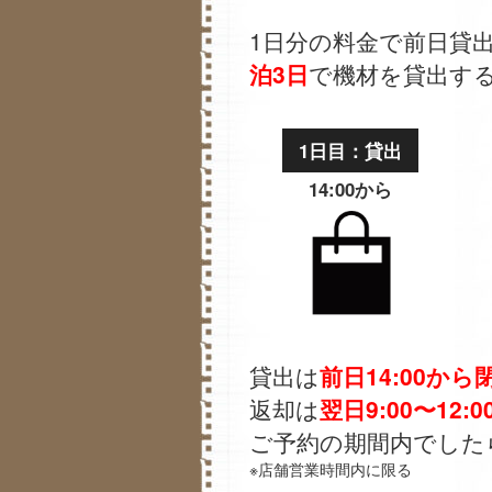
1日分の料金で前日貸
泊3日
で機材を貸出す
1日目：貸出
14:00から
貸出は
前日14:00から
返却は
翌日9:00〜12:0
ご予約の期間内でした
※店舗営業時間内に限る