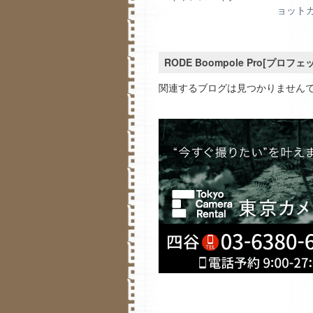
ョット
RODE Boompole Pro[
関連するブログは見つかりません