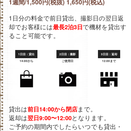
1週間/1,500円(税抜) 1,650円(税込)
1日分の料金で前日貸出、撮影日の翌日返
却でお客様には
で機材を貸出す
最長2泊3日
ること可能です。
1日目：貸出
2日目：撮影
3日目：返却
14:00から
ご使用日
12:00まで
貸出は
まで。
前日14:00から閉店
返却は
となります。
翌日9:00〜12:00
ご予約の期間内でしたらいつでも貸出・