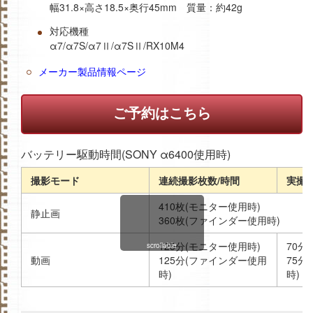
幅31.8×高さ18.5×奥行45mm 質量：約42g
対応機種
α7/α7S/α7Ⅱ/α7SⅡ/RX10M4
メーカー製品情報ページ
ご予約はこちら
バッテリー駆動時間(SONY α6400使用時)
撮影モード
連続撮影枚数/時間
実撮
410枚(モニター使用時)
静止画
360枚(ファインダー使用時)
125分(モニター使用時)
70分
scrollable
動画
125分(ファインダー使用
75分
時)
時)