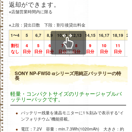
返却ができます。
※店舗営業時間内に限る
※上段：貸出日数 下段：割引後貸出料金
1〜4
5
6,7
8,9
10,11
12,13
14,15
16,17
18,19
20
割引
4
5
6
7
8
9
10
11
1
なし
日分
日分
日分
日分
日分
日分
日分
日分
日
scrollable
SONY NP-FW50 αシリーズ用純正バッテリーの特
長
軽量・コンパクトサイズのリチャージャブルバ
ッテリーパックです。
バッテリー残量を液晶モニターに1％刻みで表示する“イ
ンフォリチウム”機能搭載。
電圧：7.2V 容量：min.7.3Wh(1020mAh) 大きさ：約