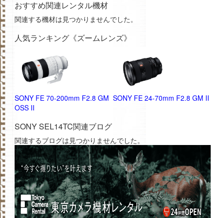
おすすめ関連レンタル機材
関連する機材は見つかりませんでした。
人気ランキング《ズームレンズ》
M
SONY FE 70-200mm F2.8 GM
SONY FE 24-70mm F2.8 GM II
S
OSS II
G
SONY SEL14TC関連ブログ
関連するブログは見つかりませんでした。