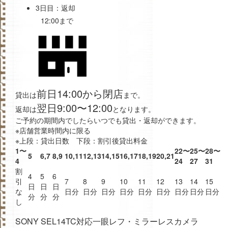
3日目：返却
12:00まで
前日14:00から閉店
貸出は
まで。
翌日9:00〜12:00
返却は
となります。
ご予約の期間内でしたらいつでも貸出・返却ができます。
※店舗営業時間内に限る
※上段：貸出日数 下段：割引後貸出料金
1〜
22〜
25〜
28〜
5
6,7
8,9
10,11
12,13
14,15
16,17
18,19
20,21
4
24
27
31
割
4
5
6
引
7
8
9
10
11
12
13
14
15
日
日
日
な
日分
日分
日分
日分
日分
日分
日分
日分
日分
分
分
分
し
SONY SEL14TC対応一眼レフ・ミラーレスカメラ