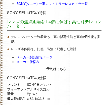
SONY(ソニー) 一眼レフ・ミラーレスカメラ一覧
SONY SEL14TCの特長
レンズの焦点距離を1.4倍に伸ばす高性能テレコン
バーター。
テレコンバーター装着時も、高い描写性能と高速AF性能を実
現。
レンズ本体同様、防塵・防滴に配慮した設計。
メーカー製品情報ページ
メーカー仕様表
ご予約はこちら
SONY SEL14TCの仕様
マウント
SONY Eマウント
フォーマット
フルサイズ対応
重量
約167g
最大径×長さ
φ62.4×33.6mm