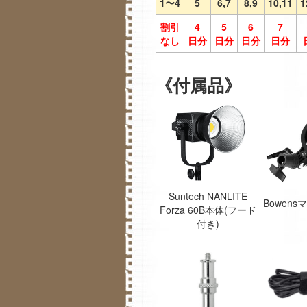
1〜4
5
6,7
8,9
10,11
1
割引
4
5
6
7
なし
日分
日分
日分
日分
《付属品》
Suntech NANLITE
Bowen
Forza 60B本体(フード
付き)