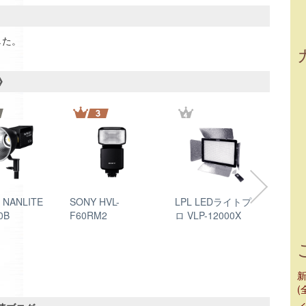
した。
》
h NANLITE
SONY HVL-
LPL LEDライトプ
Aputu
0B
F60RM2
ロ VLP-12000X
PRO
ーLE
スタ
Manfr
1005
(