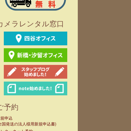
カメラレンタル窓口
re LS 600C
LPL LEDライトプ
照明スタンド各種
LPL
 II マルチカラ
ロ VLP-13000X
セ
Dライト(専用
ンド付き：
ご予約
otto
BAC)
新規申込
全国発送の法人様用新規申込書)
インターネット予約