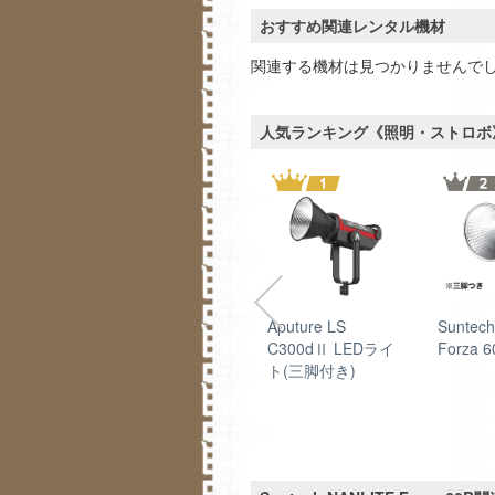
おすすめ関連レンタル機材
関連する機材は見つかりませんで
人気ランキング《照明・ストロボ
400C
Suntech NANLITE
Aputure LS
Suntec
1200SA
C300dⅡ LEDライ
Forza 6
ト(三脚付き)