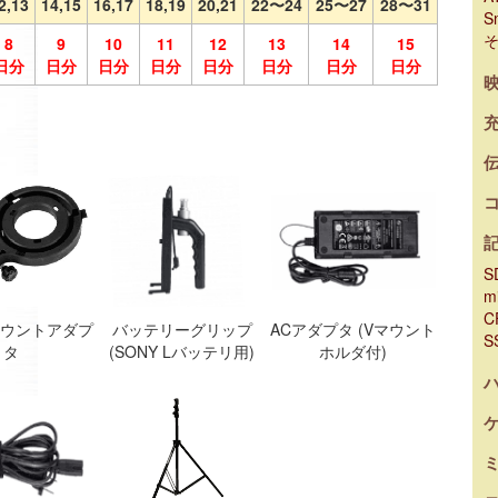
2,13
14,15
16,17
18,19
20,21
22〜24
25〜27
28〜31
S
8
9
10
11
12
13
14
15
日分
日分
日分
日分
日分
日分
日分
日分
S
m
C
sマウントアダプ
バッテリーグリップ
ACアダプタ (Vマウント
S
タ
(SONY Lバッテリ用)
ホルダ付)