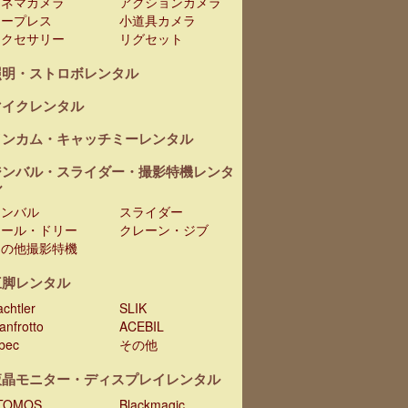
シネマカメラ
アクションカメラ
テープレス
小道具カメラ
アクセサリー
リグセット
照明・ストロボレンタル
マイクレンタル
インカム・キャッチミーレンタル
ジンバル・スライダー・撮影特機レンタ
ル
ジンバル
スライダー
レール・ドリー
クレーン・ジブ
その他撮影特機
三脚レンタル
chtler
SLIK
anfrotto
ACEBIL
ibec
その他
液晶モニター・ディスプレイレンタル
TOMOS
Blackmagic