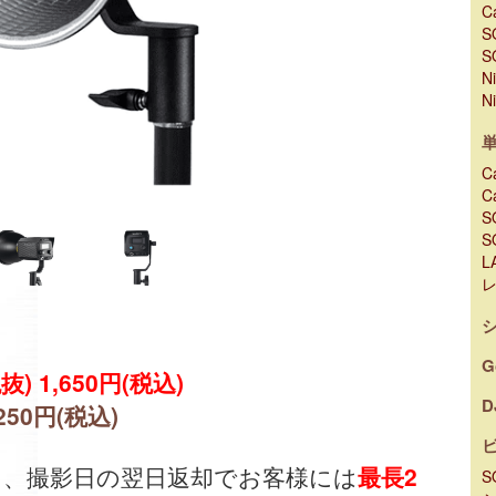
C
S
S
N
N
C
C
S
S
L
G
抜) 1,650円(税込)
D
,250円(税込)
出、撮影日の翌日返却でお客様には
最長2
S