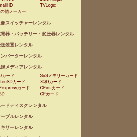
mallHD
TVLogic
その他メーカー
映像スイッチャーレンタル
充電器・バッテリー・変圧器レンタル
伝送装置レンタル
コンバーターレンタル
記録メディアレンタル
Dカード
S×Sメモリーカード
icroSDカード
XQDカード
Fexpressカード
CFastカード
SD
CFカード
ハードディスクレンタル
ケーブルレンタル
ミキサーレンタル