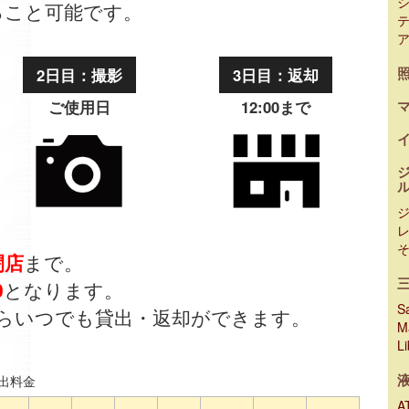
ること可能です。
2日目：撮影
3日目：返却
ご使用日
12:00まで
閉店
まで。
0
となります。
Sa
らいつでも貸出・返却ができます。
M
L
出料金
A