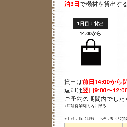
泊3日
で機材を貸出す
1日目：貸出
14:00から
貸出は
前日14:00から
返却は
翌日9:00〜12:0
ご予約の期間内でした
※店舗営業時間内に限る
※上段：貸出日数 下段：割引後貸