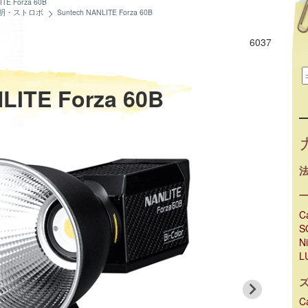
ITE Forza 60B
照明・ストロボ
Suntech NANLITE Forza 60B
6037
LITE Forza 60B
C
S
N
L
C