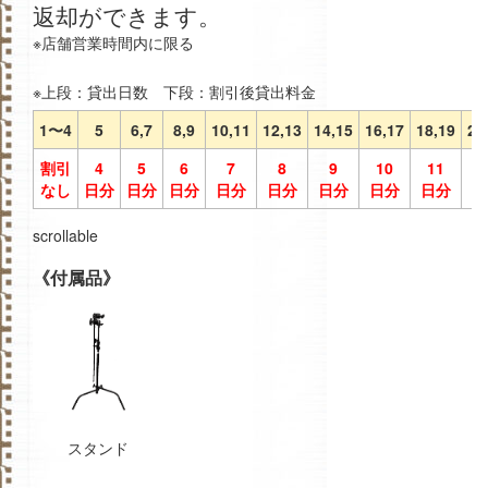
返却ができます。
※店舗営業時間内に限る
※上段：貸出日数 下段：割引後貸出料金
1〜4
5
6,7
8,9
10,11
12,13
14,15
16,17
18,19
20
割引
4
5
6
7
8
9
10
11
1
なし
日分
日分
日分
日分
日分
日分
日分
日分
日
scrollable
《付属品》
スタンド