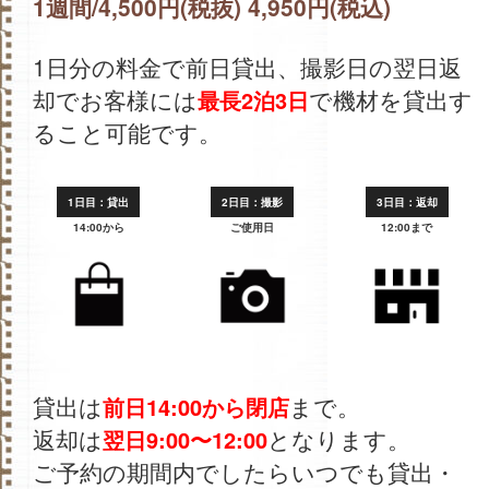
1週間/4,500円(税抜) 4,950円(税込)
1日分の料金で前日貸出、撮影日の翌日返
却でお客様には
で機材を貸出す
最長2泊3日
ること可能です。
1日目：貸出
2日目：撮影
3日目：返却
14:00から
ご使用日
12:00まで
貸出は
まで。
前日14:00から閉店
返却は
となります。
翌日9:00〜12:00
ご予約の期間内でしたらいつでも貸出・