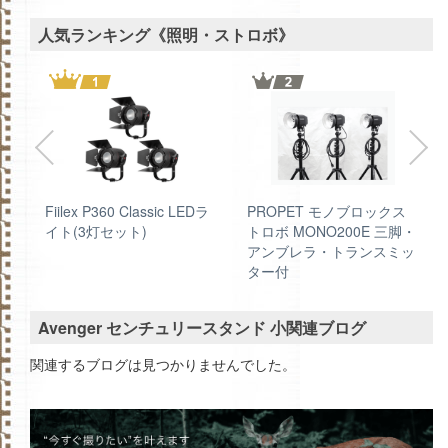
人気ランキング《照明・ストロボ》
C
Fiilex P360 Classic LEDラ
PROPET モノブロックス
ン
イト(3灯セット)
トロボ MONO200E 三脚・
アンブレラ・トランスミッ
ター付
Avenger センチュリースタンド 小関連ブログ
関連するブログは見つかりませんでした。