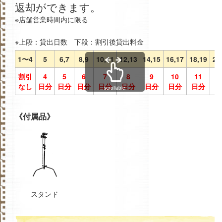
返却ができます。
※店舗営業時間内に限る
※上段：貸出日数 下段：割引後貸出料金
1〜4
5
6,7
8,9
10,11
12,13
14,15
16,17
18,19
20
割引
4
5
6
7
8
9
10
11
1
なし
日分
日分
日分
日分
日分
日分
日分
日分
日
scrollable
《付属品》
スタンド