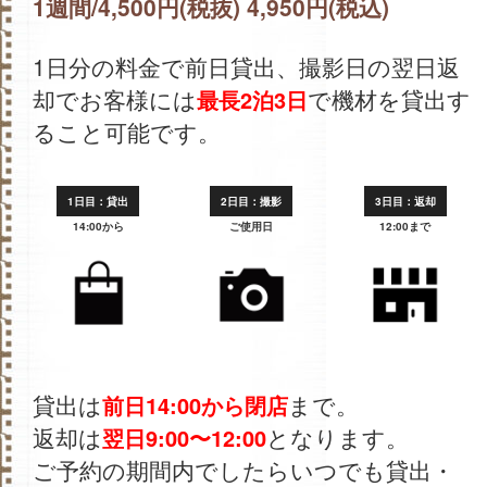
1週間/4,500円(税抜) 4,950円(税込)
1日分の料金で前日貸出、撮影日の翌日返
却でお客様には
で機材を貸出す
最長2泊3日
ること可能です。
1日目：貸出
2日目：撮影
3日目：返却
14:00から
ご使用日
12:00まで
貸出は
まで。
前日14:00から閉店
返却は
となります。
翌日9:00〜12:00
ご予約の期間内でしたらいつでも貸出・