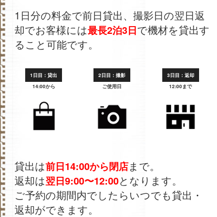
1日分の料金で前日貸出、撮影日の翌日返
却でお客様には
で機材を貸出す
最長2泊3日
ること可能です。
1日目：貸出
2日目：撮影
3日目：返却
14:00から
ご使用日
12:00まで
貸出は
まで。
前日14:00から閉店
返却は
となります。
翌日9:00〜12:00
ご予約の期間内でしたらいつでも貸出・
返却ができます。