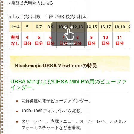
※店舗営業時間内に限る
※上段：貸出日数 下段：割引後貸出料金
1〜4
5
6,7
8,9
10,11
12,13
14,15
16,17
18,19
20
割引
4
5
6
7
8
9
10
11
1
なし
日分
日分
日分
日分
日分
日分
日分
日分
日
scrollable
Blackmagic URSA Viewfinderの特長
URSA MiniおよびURSA Mini Pro用のビューファ
インダー。
高解像度の電子ビューファインダー。
1920×1080ディスプレイを搭載。
タリーライト、内蔵メニュー、オーバーレイ、デジタル
フォーカスチャートなどを搭載。