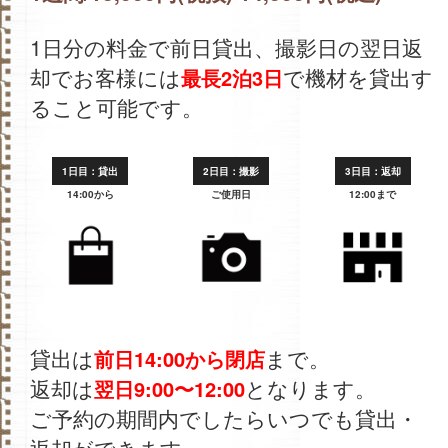
1日分の料金で前日貸出、撮影日の翌日返
却でお客様には
で機材を貸出す
最長2泊3日
ること可能です。
1日目：貸出
2日目：撮影
3日目：返却
14:00から
ご使用日
12:00まで
貸出は
まで。
前日14:00から閉店
返却は
となります。
翌日9:00〜12:00
ご予約の期間内でしたらいつでも貸出・
返却ができます。