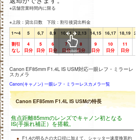
※店舗営業時間内に限る
※上段：貸出日数 下段：割引後貸出料金
1〜4
5
6,7
8,9
10,11
12,13
14,15
16,17
18,19
20
割引
4
5
6
7
8
9
10
11
1
なし
日分
日分
日分
日分
日分
日分
日分
日分
日
scrollable
Canon EF85mm F1.4L IS USM対応一眼レフ・ミラーレ
スカメラ
Canon(キャノン) 一眼レフ・ミラーレスカメラ一覧
Canon EF85mm F1.4L IS USMの特長
焦点距離85mmのレンズでキャノン初となる
IS(手振れ補正）を搭載。
F1.4の明るさの大口径に加えて、シャッター速度換算約