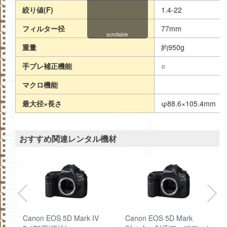
絞り値(F)
1.4-22
フィルター径
77mm
scrollable
重量
約950g
手ブレ補正機能
○
マクロ機能
最大径×長さ
φ88.6×105.4mm
おすすめ関連レンタル機材
I
Canon EOS 5D Mark IV
Canon EOS 5D Mark