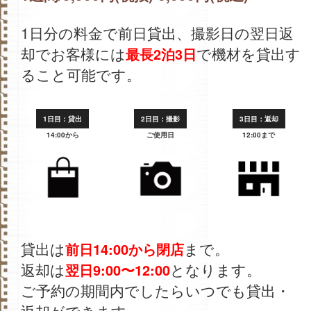
1日分の料金で前日貸出、撮影日の翌日返
却でお客様には
で機材を貸出す
最長2泊3日
ること可能です。
1日目：貸出
2日目：撮影
3日目：返却
14:00から
ご使用日
12:00まで
貸出は
まで。
前日14:00から閉店
返却は
となります。
翌日9:00〜12:00
ご予約の期間内でしたらいつでも貸出・
返却ができます。