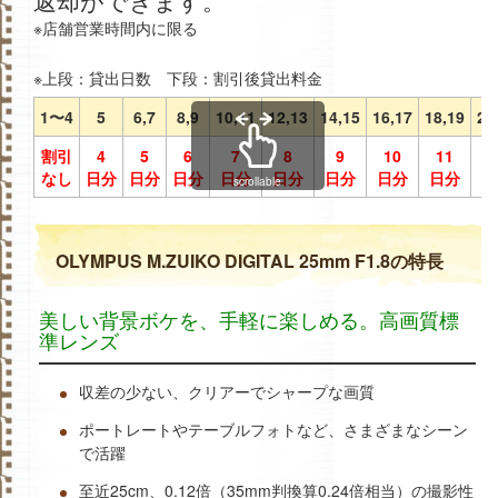
※店舗営業時間内に限る
※上段：貸出日数 下段：割引後貸出料金
1〜4
5
6,7
8,9
10,11
12,13
14,15
16,17
18,19
20
割引
4
5
6
7
8
9
10
11
1
なし
日分
日分
日分
日分
日分
日分
日分
日分
日
scrollable
OLYMPUS M.ZUIKO DIGITAL 25mm F1.8の特長
美しい背景ボケを、手軽に楽しめる。高画質標
準レンズ
収差の少ない、クリアーでシャープな画質
ポートレートやテーブルフォトなど、さまざまなシーン
で活躍
至近25cm、0.12倍（35mm判換算0.24倍相当）の撮影性