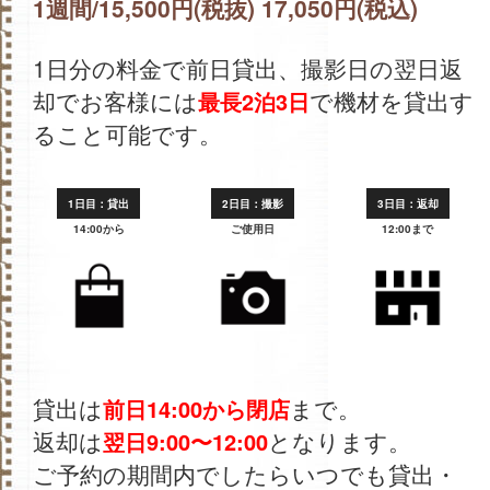
1週間/15,500円(税抜) 17,050円(税込)
1日分の料金で前日貸出、撮影日の翌日返
却でお客様には
で機材を貸出す
最長2泊3日
ること可能です。
1日目：貸出
2日目：撮影
3日目：返却
14:00から
ご使用日
12:00まで
貸出は
まで。
前日14:00から閉店
返却は
となります。
翌日9:00〜12:00
ご予約の期間内でしたらいつでも貸出・