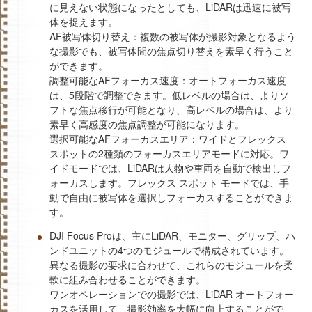
に見えない状態になったとしても、LiDARは迅速に被写
体を捉えます。
AF被写体切り替え：複数の被写体が撮影対象となるよう
な撮影でも、被写体間の焦点切り替えを素早く行うこと
ができます。
調整可能なAFフォーカス速度：オートフォーカス速度
は、5段階で調整できます。低レベルの場合は、よりソ
フトな焦点移行が可能となり、高レベルの場合は、より
素早く高感度の焦点調整が可能になります。
選択可能な‌AFフォーカスエリア：ワイドとフレックス
スポットの2種類のフォーカスエリアモードに対応。ワ
イドモードでは、LiDARは人物や車両を自動で検出しフ
ォーカスします。フレックス スポット モードでは、手
動で自由に被写体を選択しフォーカスすることができま
す。
DJI Focus Proは、主にLiDAR、モニター、グリップ、ハ
ンドユニットの4つのモジュールで構成されています。
異なる撮影の要求に合わせて、これらのモジュールを柔
軟に組み合わせることができます。
ワンオペレーションでの撮影では、LiDAR オートフォー
カスを活用して、撮影効率を大幅に向上することがで