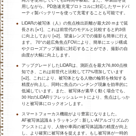
用しながら、PD急速充電プロトコルに対応したサードパ
ーティ製バッテリーを使って充電することも可能です。
‌LiDARの被写体（人）の焦点検出距離が最大20 mまで延
長され [※1]、これは前世代のモデルと比較すると約3倍
に向上しており [※2]、‌望遠レンズでの撮影も簡単に行え
ます‌。 ‌70°の超広角焦点FOVにより、簡単にエッジ構成
やクローズアップ撮影に対応することができ、撮影の自
由度が大幅に向上します。
アップグレードしたLiDARは、測距点を最大76,800点検
知でき、これは前世代と比較して77%増加しています
[※2]。これにより、被写体となる人物の輪郭を検知する
精度が向上し、同時に焦点のハンチング現象を効率的に
低減しています。また、被写体が素早く動く場合でも、
30 HzのLiDARリフレッシュレートにより、焦点はしっか
りと被写体にロックオンします。
スマートフォーカス機能がより豊富になりました。
‌AF被写体認識＆トラッキング：新しいAIアルゴリズムの
アシストにより、人物や車両の被写体認識の精度が向上
し、より確実に被写体を捉えます。もし被写体が一時的