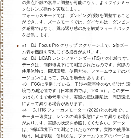
の焦点距離の素早い調整が可能になり、よりダイナミッ
クなレンズ操作を実現します。
フォーカスモードでは、ダンピング係数を調整すること
ができます。ズームモードでは、ダイヤルは、ダンピン
グ感覚ではなく、跳ね返り感のある触覚フィードバック
を提供します。
※1：DJI Focus Pro グリップ スクリーン上で、2倍ズー
ム表示機能を有効にする必要があります。
※2：DJI LiDAR レンジファインダー (RS)との比較です。
データは、制御環境下にて測定されたものです。実際の
使用体験は、周辺環境、使用方法、ファームウェアのバ
ージョンによって、異なる場合があります。
※3：FCCに準拠している、干渉や障害物のない開けた環
境での測定値です（日本国内では、100 m）。このデー
タはあくまで参考用です。実際の伝送距離は、周辺環境
によって異なる場合があります。
※4： DJI RS フォーカスモーター (2022)との比較です。
モーター速度は、レンズの減衰状態によって異なる場合
があります。実際の状況を参照してください。データ
は、制御環境下にて測定されたものです。実際の使用体
験は、周辺環境、使用方法、ファームウェアのバージョ