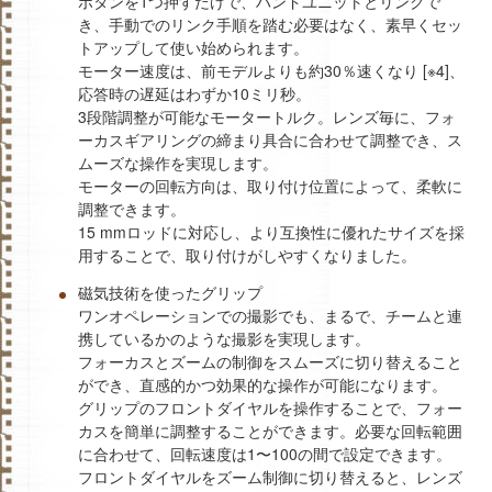
ボタンを1つ押すだけで、ハンドユニットとリンクで
き、手動でのリンク手順を踏む必要はなく、素早くセッ
トアップして使い始められます。
モーター速度は、前モデルよりも約30％速くなり [※4]、
応答時の遅延はわずか10ミリ秒。
3段階調整が可能なモータートルク。レンズ毎に、フォ
ーカスギアリングの締まり具合に合わせて調整でき、ス
ムーズな操作を実現します。
モーターの回転方向は、取り付け位置によって、柔軟に
調整できます。
15 mmロッドに対応し、より互換性に優れたサイズを採
用することで、取り付けがしやすくなりました。
磁気技術を使ったグリップ
ワンオペレーションでの撮影でも、まるで、チームと連
携しているかのような撮影を実現します。
フォーカスとズームの制御をスムーズに切り替えること
ができ、直感的かつ効果的な操作が可能になります。
グリップのフロントダイヤルを操作することで、フォー
カスを簡単に調整することができます。必要な回転範囲
に合わせて、回転速度は1〜100の間で設定できます。
フロントダイヤルをズーム制御に切り替えると、レンズ