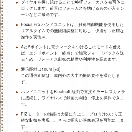
ダイヤルを押し続けることでAMFフォーカスを被写体に
ロックします。前景にフォーカスを妨げるものが入るシ
ーンなどに最適です。
Focus Pro ハンドユニットは、触覚制御機能を使用した
リアルタイムでの無段階調整に対応し、快適かつ正確な
操作を実現＝。
AとBポイントに電子マークをつけるこのモードを使え
ば、エンドポイント（終点）で触覚フィードバックを送
るため、フォーカス制御の精度や利便性を高めます。
通信距離は100m [※3]
この通信距離は、屋内外の大半の撮影要件を満たしま
す。
ハンドユニットをBluetooth経由で直接ミラーレスカメラ
に接続し、ワイヤレスで録画の開始・停止を操作できま
す。
FIZモーターの性能は大幅に向上し、プロ向けのより正
確な制御を実現し、さらに幅広い映像表現を可能にしま
す。