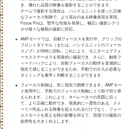
き、優れた品質の映像を撮影することができます。
チームで撮影する場合は、ハンドユニットを使った正確
なフォーカス制御で、より深みのある映像表現を実現。
Focus Proは、堅牢な性能を発揮し、幅広い撮影シナリ
オや様々な種類の撮影に対応。
AMFモードでは、自動フォーカスを実行中、グリップの
フロントダイヤル（または、ハンドユニットのフォーカ
スノブ）が同時に回転。これにより、モニター上でフォ
ーカスステータスを視覚的に確認でき、さらに、触覚フ
ィードバックにより、自動フォーカスの動作を直感的に
指先で感じることができるため、手動での介入が必要な
タイミングを素早く判断することができます。
フォーカス制御は、常に指先で調整できます。‌AMFモー
ド使用中に、手動でのフォーカス制御にミリ秒で切り替
えられます。これにより、オペレーターの意図に沿っ
て、より正確に動作でき、視覚的に一貫性のある、スト
ーリー性あふれる映像を捉えられるだけでなく、フォー
カスモードを変える時の影響を抑えて、現場での撮影の
効率性を大きく向上します。