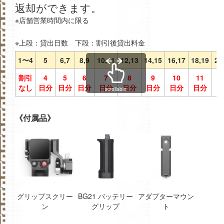
返却ができます。
※店舗営業時間内に限る
※上段：貸出日数 下段：割引後貸出料金
1〜4
5
6,7
8,9
10,11
12,13
14,15
16,17
18,19
20
割引
4
5
6
7
8
9
10
11
1
なし
日分
日分
日分
日分
日分
日分
日分
日分
日
scrollable
《付属品》
グリップスクリー
BG21 バッテリー
アダプターマウン
ン
グリップ
ト