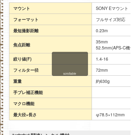
マウント
SONY Eマウント
フォーマット
フルサイズ対応
最短撮影距離
0.23m
35mm
焦点距離
52.5mm(APS-C機
絞り値(F)
1.4-16
フィルター径
72mm
scrollable
重量
約630g
手ブレ補正機能
マクロ機能
最大径×長さ
φ78.5×112mm