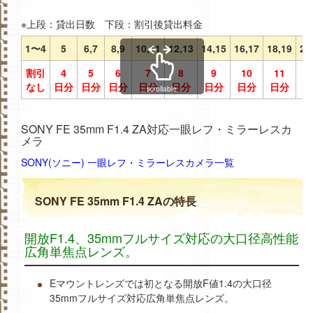
※上段：貸出日数 下段：割引後貸出料金
1〜4
5
6,7
8,9
10,11
12,13
14,15
16,17
18,19
20
割引
4
5
6
7
8
9
10
11
1
なし
日分
日分
日分
日分
日分
日分
日分
日分
日
scrollable
SONY FE 35mm F1.4 ZA対応一眼レフ・ミラーレスカ
メラ
SONY(ソニー) 一眼レフ・ミラーレスカメラ一覧
SONY FE 35mm F1.4 ZAの特長
開放F1.4、35mmフルサイズ対応の大口径高性能
広角単焦点レンズ。
Eマウントレンズでは初となる開放F値1.4の大口径
35mmフルサイズ対応広角単焦点レンズ。