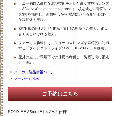
ソニー独自の高度な成型技術を用いた高度非球面レンズ
（AAレンズ advanced aspherical）1枚を含む非球面レン
ズ3枚を採用し、画面中心から周辺にいたるまで圧倒的
な高解像を実現。
9枚羽根の円形絞りと開放F値1.4の明るさが作りだす大
きく美しいぼけも魅力。
フォーカス駆動には、フォーカスレンズを高精度に制御
する「ダイレクトドライブSSM（DDSSM）」を採用。
屋外の厳しい環境下での使用も考慮し、防塵防滴に配慮
した設計。
メーカー製品情報ページ
メーカー仕様表
ご予約はこちら
SONY FE 35mm F1.4 ZAの仕様