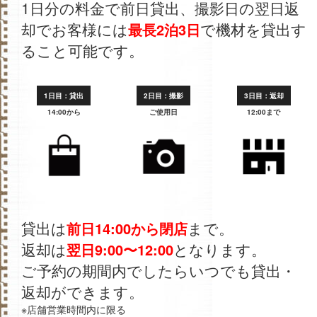
1日分の料金で前日貸出、撮影日の翌日返
却でお客様には
で機材を貸出す
最長2泊3日
ること可能です。
1日目：貸出
2日目：撮影
3日目：返却
14:00から
ご使用日
12:00まで
貸出は
まで。
前日14:00から閉店
返却は
となります。
翌日9:00〜12:00
ご予約の期間内でしたらいつでも貸出・
返却ができます。
※店舗営業時間内に限る