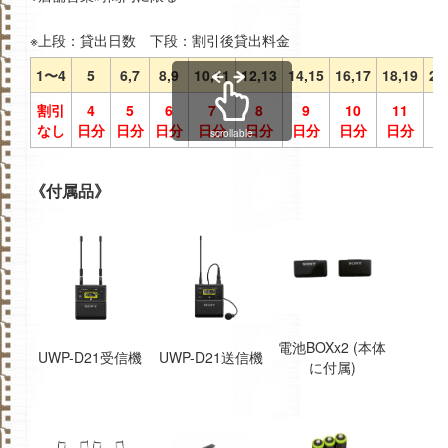
※上段：貸出日数 下段：割引後貸出料金
1〜4
5
6,7
8,9
10,11
12,13
14,15
16,17
18,19
20
割引
4
5
6
7
8
9
10
11
1
なし
日分
日分
日分
日分
日分
日分
日分
日分
日
scrollable
《付属品》
電池BOXx2 (本体
UWP-D21受信機
UWP-D21送信機
に付属)