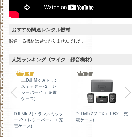
おすすめ関連レンタル機材
関連する機材は見つかりませんでした。
人気ランキング《マイク・録音機材》
ト
DJI Mic 3(トランスミッタ
DJI Mic 2(2 TX + 1 RX + 充
ー×2 + レシーバー×1 + 充
電ケース)
電ケース)