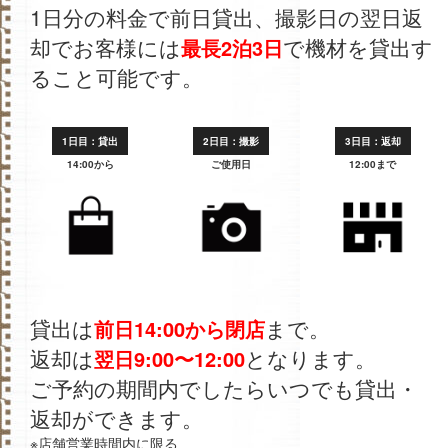
1日分の料金で前日貸出、撮影日の翌日返
却でお客様には
で機材を貸出す
最長2泊3日
ること可能です。
1日目：貸出
2日目：撮影
3日目：返却
14:00から
ご使用日
12:00まで
貸出は
まで。
前日14:00から閉店
返却は
となります。
翌日9:00〜12:00
ご予約の期間内でしたらいつでも貸出・
返却ができます。
※店舗営業時間内に限る