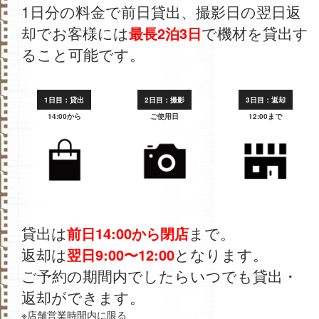
1日分の料金で前日貸出、撮影日の翌日返
却でお客様には
で機材を貸出す
最長2泊3日
ること可能です。
1日目：貸出
2日目：撮影
3日目：返却
14:00から
ご使用日
12:00まで
貸出は
まで。
前日14:00から閉店
返却は
となります。
翌日9:00〜12:00
ご予約の期間内でしたらいつでも貸出・
返却ができます。
※店舗営業時間内に限る