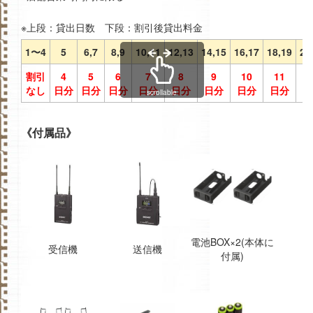
※上段：貸出日数 下段：割引後貸出料金
1〜4
5
6,7
8,9
10,11
12,13
14,15
16,17
18,19
20
割引
4
5
6
7
8
9
10
11
1
なし
日分
日分
日分
日分
日分
日分
日分
日分
日
scrollable
《付属品》
電池BOX×2(本体に
受信機
送信機
付属)