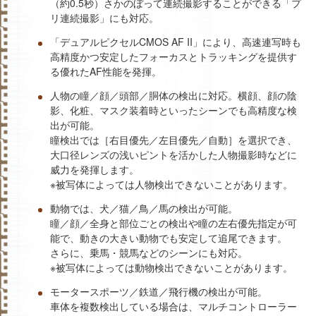
（約0.5秒）さかのぼって連続撮影することができる「プ
リ連続撮影」にも対応。
「デュアルピクセルCMOS AF II」により、高速連写時も
高精度かつ安定したフォーカスとトラッキングを提供す
る優れたAF性能を発揮。
人物の瞳／顔／頭部／胴体の検出に対応。横顔、顔の陰
影、化粧、マスク装着時といったシーンでも高精度な検
出が可能。
瞳検出では［右目優先／左目優先／自動］を選択でき、
大口径レンズの浅いピントを活かした人物撮影時などに
威力を発揮します。
※被写体によっては人物検出できないことがあります。
動物では、犬／猫／鳥／馬の検出が可能。
瞳／顔／全身と部位ごとの検出や瞳の左右優先指定が可
能で、動きの大きい動物でも安定して追尾できます。
さらに、乗馬・競馬などのシーンにも対応。
※被写体によっては動物検出できないことがあります。
モータースポーツ／鉄道／飛行機の検出が可能。
車体を複数検出している場合は、マルチコントローラー