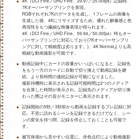
4K（DCI Fine／UHD Fine、29.97／25.00fps）記録時、
7Kオーバーサンプリングを実現。
RGBそれぞれ7Kのデータを生成し、1フレームの画像を
生成した後、4Kにリサイズするため、優れた解像感と色
再現性をもつ繊細な映像表現が得られます。
4K（DCI Fine／UHD Fine、59.94／50.00fps）時もオー
バーサンプリングに対応しており(7Kオーバーサンプリ
ングに対して精細度は劣ります。)、4K Normalよりも高
精細な動画撮影が可能です。
動画記録中にカードの容量がいっぱいになると、記録先
をもう一方のカードに自動で切り換えて動画記録を継
続。より長時間の連続記録が可能になりました。
撮影待機時に表示される記録可能時間は2つのメディア
を合算した時間が表示され、記録先のメディアが切り換
わった際はその旨がモニターに表示されます。
記録開始の5秒／3秒前から動画を記録するプレ記録に対
応。不意に訪れるシーンを記録できるだけでなく、シー
ンの変化を待つ間、記録を停止しておくことも可能で
す。
被写体側から見やすい位置に、赤色点灯により動画撮影