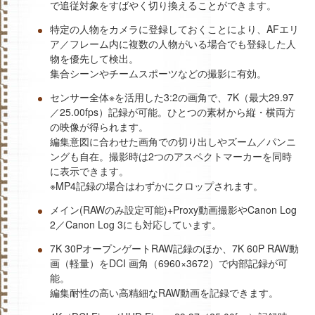
で追従対象をすばやく切り換えることができます。
特定の人物をカメラに登録しておくことにより、AFエリ
ア／フレーム内に複数の人物がいる場合でも登録した人
物を優先して検出。
集合シーンやチームスポーツなどの撮影に有効。
センサー全体※を活用した3:2の画角で、7K（最大29.97
／25.00fps）記録が可能。ひとつの素材から縦・横両方
の映像が得られます。
編集意図に合わせた画角での切り出しやズーム／パンニ
ングも自在。撮影時は2つのアスペクトマーカーを同時
に表示できます。
※MP4記録の場合はわずかにクロップされます。
メイン(RAWのみ設定可能)+Proxy動画撮影やCanon Log
2／Canon Log 3にも対応しています。
7K 30PオープンゲートRAW記録のほか、7K 60P RAW動
画（軽量）をDCI 画角（6960×3672）で内部記録が可
能。
編集耐性の高い高精細なRAW動画を記録できます。