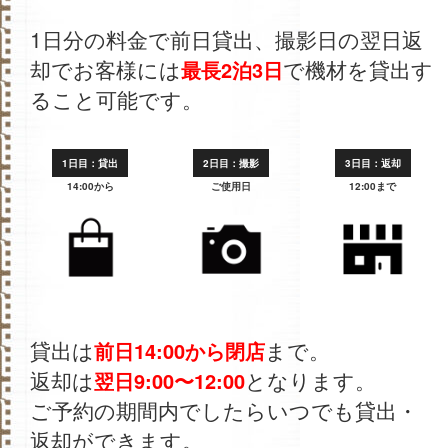
1日分の料金で前日貸出、撮影日の翌日返
却でお客様には
で機材を貸出す
最長2泊3日
ること可能です。
1日目：貸出
2日目：撮影
3日目：返却
14:00から
ご使用日
12:00まで
貸出は
まで。
前日14:00から閉店
返却は
となります。
翌日9:00〜12:00
ご予約の期間内でしたらいつでも貸出・
返却ができます。