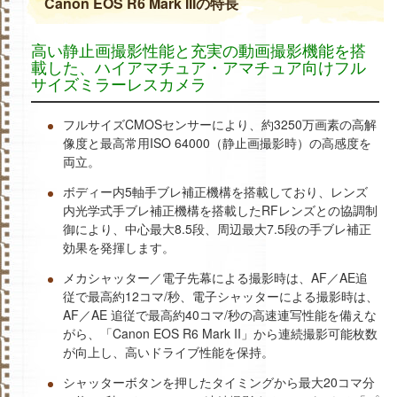
Canon EOS R6 Mark IIIの特長
高い静止画撮影性能と充実の動画撮影機能を搭
載した、ハイアマチュア・アマチュア向けフル
サイズミラーレスカメラ
フルサイズCMOSセンサーにより、約3250万画素の高解
像度と最高常用ISO 64000（静止画撮影時）の高感度を
両立。
ボディー内5軸手ブレ補正機構を搭載しており、レンズ
内光学式手ブレ補正機構を搭載したRFレンズとの協調制
御により、中心最大8.5段、周辺最大7.5段の手ブレ補正
効果を発揮します。
メカシャッター／電子先幕による撮影時は、AF／AE追
従で最高約12コマ/秒、電子シャッターによる撮影時は、
AF／AE 追従で最高約40コマ/秒の高速連写性能を備えな
がら、「Canon EOS R6 Mark II」から連続撮影可能枚数
が向上し、高いドライブ性能を保持。
シャッターボタンを押したタイミングから最大20コマ分