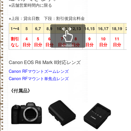
※店舗営業時間内に限る
※上段：貸出日数 下段：割引後貸出料金
1〜4
5
6,7
8,9
10,11
12,13
14,15
16,17
18,19
20
割引
4
5
6
7
8
9
10
11
1
なし
日分
日分
日分
日分
日分
日分
日分
日分
日
scrollable
Canon EOS R6 Mark III対応レンズ
Canon RFマウントズームレンズ
Canon RFマウント単焦点レンズ
《付属品》