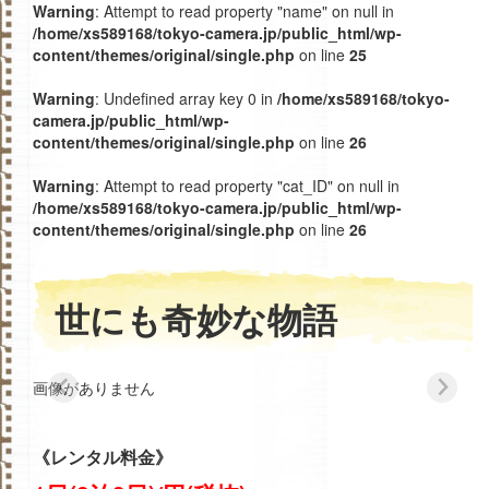
Warning
: Attempt to read property "name" on null in
/home/xs589168/tokyo-camera.jp/public_html/wp-
content/themes/original/single.php
on line
25
Warning
: Undefined array key 0 in
/home/xs589168/tokyo-
camera.jp/public_html/wp-
content/themes/original/single.php
on line
26
Warning
: Attempt to read property "cat_ID" on null in
/home/xs589168/tokyo-camera.jp/public_html/wp-
content/themes/original/single.php
on line
26
世にも奇妙な物語
画像がありません
《レンタル料金》