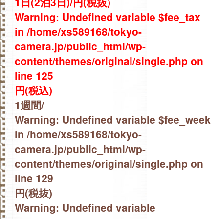
1日(2泊3日)/円(税抜)
Warning
: Undefined variable $fee_tax
in
/home/xs589168/tokyo-
camera.jp/public_html/wp-
content/themes/original/single.php
on
line
125
円(税込)
1週間/
Warning
: Undefined variable $fee_week
in
/home/xs589168/tokyo-
camera.jp/public_html/wp-
content/themes/original/single.php
on
line
129
円(税抜)
Warning
: Undefined variable