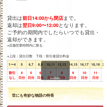
貸出は
まで。
前日14:00から閉店
返却は
となります。
翌日9:00〜12:00
ご予約の期間内でしたらいつでも貸出・
返却ができます。
※店舗営業時間内に限る
※上段：貸出日数 下段：割引後貸出料金
1〜4
5
6,7
8,9
10,11
12,13
14,15
16,17
18,19
20
割引
4
5
6
7
8
9
10
11
1
なし
日分
日分
日分
日分
日分
日分
日分
日分
日
scrollable
世にも奇妙な物語の特長