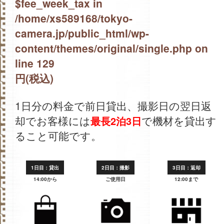
$fee_week_tax in
/home/xs589168/tokyo-
camera.jp/public_html/wp-
content/themes/original/single.php
on
line
129
円(税込)
1日分の料金で前日貸出、撮影日の翌日返
却でお客様には
で機材を貸出す
最長2泊3日
ること可能です。
1日目：貸出
2日目：撮影
3日目：返却
14:00から
ご使用日
12:00まで